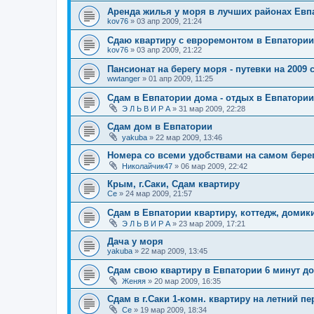
Аренда жилья у моря в лучших районах Евп
kov76
»
03 апр 2009, 21:24
Сдаю квартиру с евроремонтом в Евпатории
kov76
»
03 апр 2009, 21:22
Пансионат на берегу моря - путевки на 2009 
wwtanger
»
01 апр 2009, 11:25
Сдам в Евпатории дома - отдых в Евпатории
Э Л Ь В И Р А
»
31 мар 2009, 22:28
Сдам дом в Евпатории
yakuba
»
22 мар 2009, 13:46
Номера со всеми удобствами на самом бере
Николайчик47
»
06 мар 2009, 22:42
Крым, г.Саки, Сдам квартиру
Се
»
24 мар 2009, 21:57
Сдам в Евпатории квартиру, коттедж, домик
Э Л Ь В И Р А
»
23 мар 2009, 17:21
Дача у моря
yakuba
»
22 мар 2009, 13:45
Сдам свою квартиру в Евпатории 6 минут д
Женяя
»
20 мар 2009, 16:35
Сдам в г.Саки 1-комн. квартиру на летний п
Се
»
19 мар 2009, 18:34