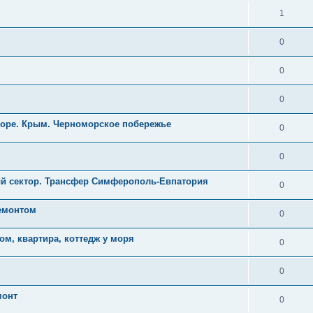
1
0
0
0
море. Крым. Черноморское побережье
0
0
ый сектор. Трансфер Симферополь-Евпатория
0
ремонтом
0
ом, квартира, коттедж у моря
0
0
монт
0