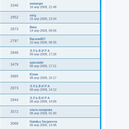
wwtanger
3346
16 апр 2009, 21:48
serg
2952
15 апр 2009, 13:34
Вика
2673
14 апр 2009, 09:56
Василий57
2797
10 апр 2009, 08:35
Э Л Ь В И Р А
2846
09 апр 2009, 17:26
specotdel
3479
08 апр 2009, 17:21
Юлия
3995
08 апр 2009, 15:17
Э Л Ь В И Р А
2873
08 апр 2009, 14:12
Э Л Ь В И Р А
2944
08 апр 2009, 14:06
ольга назарова
3572
08 апр 2009, 01:40
Nataliya Sergeevna
3066
06 апр 2009, 14:46