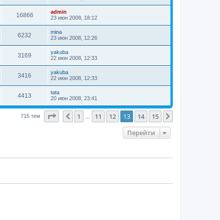
admin
16866
23 июн 2008, 18:12
mina
6232
23 июн 2008, 12:26
yakuba
3169
22 июн 2008, 12:33
yakuba
3416
22 июн 2008, 12:33
tata
4413
20 июн 2008, 23:41
Страница
13
из
15
1
11
12
13
14
15
Пред.
След.
715 тем
…
Перейти