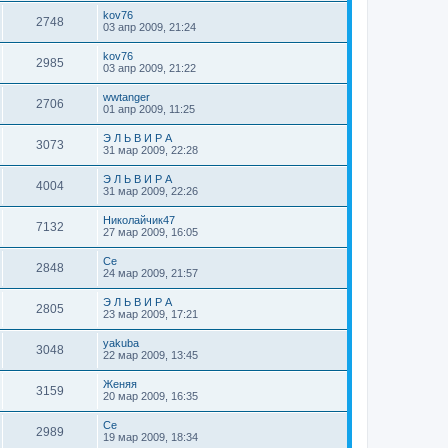
kov76
2748
03 апр 2009, 21:24
kov76
2985
03 апр 2009, 21:22
wwtanger
2706
01 апр 2009, 11:25
Э Л Ь В И Р А
3073
31 мар 2009, 22:28
Э Л Ь В И Р А
4004
31 мар 2009, 22:26
Николайчик47
7132
27 мар 2009, 16:05
Се
2848
24 мар 2009, 21:57
Э Л Ь В И Р А
2805
23 мар 2009, 17:21
yakuba
3048
22 мар 2009, 13:45
Женяя
3159
20 мар 2009, 16:35
Се
2989
19 мар 2009, 18:34