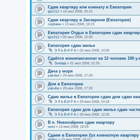
Сдам квартиру или комнату в Евпатории
igor212
»
16 июл 2008, 20:14
Сдам квартиру в Заозерном (Евпатория)
серёжка
»
13 июл 2008, 19:23
Евпатория Отдых в Евпатории сдам квартир
igor212
»
05 июл 2008, 15:40
Евпатория сдаю жилье
Э Л Ь В И Р А
»
02 июл 2008, 14:05
Сдаётся минипансионат на 12 человек 100 у.е
Smelaja
»
01 июл 2008, 01:55
Дача у моря
yakuba
»
29 июн 2008, 17:29
Дом в Евпатории
yakuba
»
29 июн 2008, 17:29
Сдаю жилье в Евпатории сдаю дом сдаю ква
Э Л Ь В И Р А
»
29 июн 2008, 14:18
Евпатория сдаю дом сдаю жилье сдаю частн
Э Л Ь В И Р А
»
28 июн 2008, 12:25
В п. Новоозёрное сдам квартиру
west
»
13 июн 2008, 18:29
Сдаем в Евпатории 2ух комнатную квартиру
dmitry
»
23 июн 2008, 19:22