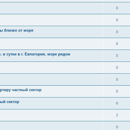
0
0
ы близко от моря
0
0
. в сутки в г. Евпатория, море рядом
0
0
0
ртиру частный сектор
0
ый сектор
0
2
0