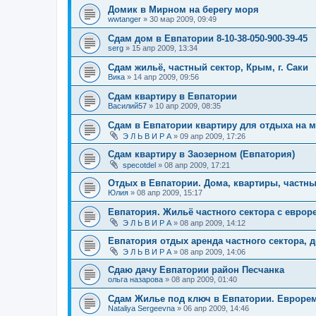
Домик в Мирном на берегу моря
wwtanger
»
30 мар 2009, 09:49
Сдам дом в Евпатории 8-10-38-050-900-39-45
serg
»
15 апр 2009, 13:34
Сдам жильё, частный сектор, Крым, г. Саки
Вика
»
14 апр 2009, 09:56
Сдам квартиру в Евпатории
Василий57
»
10 апр 2009, 08:35
Сдам в Евпатории квартиру для отдыха на 
Э Л Ь В И Р А
»
09 апр 2009, 17:26
Сдам квартиру в Заозерном (Евпатория)
specotdel
»
08 апр 2009, 17:21
Отдых в Евпатории. Дома, квартиры, частн
Юлия
»
08 апр 2009, 15:17
Евпатория. Жильё частного сектора с евро
Э Л Ь В И Р А
»
08 апр 2009, 14:12
Евпатория отдых аренда частного сектора, д
Э Л Ь В И Р А
»
08 апр 2009, 14:06
Сдаю дачу Евпатории район Песчанка
ольга назарова
»
08 апр 2009, 01:40
Сдам Жилье под ключ в Евпатории. Евроре
Nataliya Sergeevna
»
06 апр 2009, 14:46