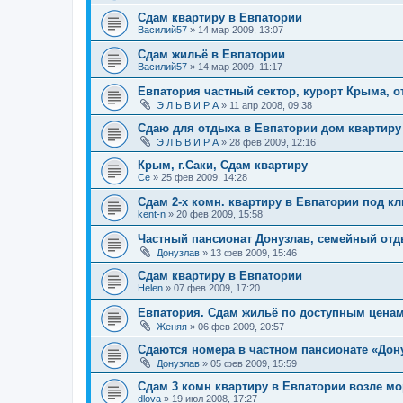
Сдам квартиру в Евпатории
Василий57
»
14 мар 2009, 13:07
Сдам жильё в Евпатории
Василий57
»
14 мар 2009, 11:17
Евпатория частный сектор, курорт Крыма, о
Э Л Ь В И Р А
»
11 апр 2008, 09:38
Сдаю для отдыха в Евпатории дом квартиру
Э Л Ь В И Р А
»
28 фев 2009, 12:16
Крым, г.Саки, Сдам квартиру
Се
»
25 фев 2009, 14:28
Сдам 2-х комн. квартиру в Евпатории под кл
kent-n
»
20 фев 2009, 15:58
Частный пансионат Донузлав, семейный от
Донузлав
»
13 фев 2009, 15:46
Сдам квартиру в Евпатории
Helen
»
07 фев 2009, 17:20
Евпатория. Сдам жильё по доступным цена
Женяя
»
06 фев 2009, 20:57
Сдаются номера в частном пансионате «Дон
Донузлав
»
05 фев 2009, 15:59
Cдам 3 комн квартиру в Евпатории возле мо
dlova
»
19 июл 2008, 17:27