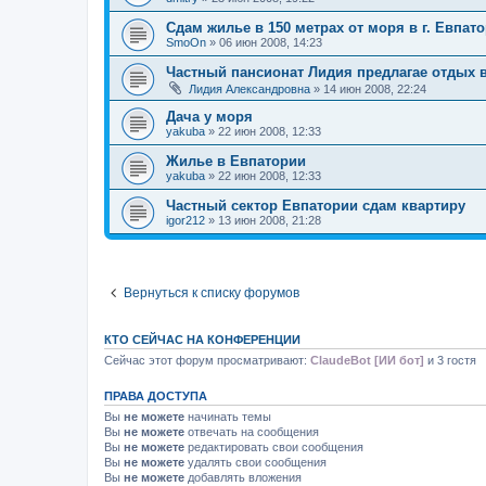
Сдам жилье в 150 метрах от моря в г. Евпат
SmoOn
»
06 июн 2008, 14:23
Частный пансионат Лидия предлагае отдых
Лидия Александровна
»
14 июн 2008, 22:24
Дача у моря
yakuba
»
22 июн 2008, 12:33
Жилье в Евпатории
yakuba
»
22 июн 2008, 12:33
Частный сектор Евпатории сдам квартиру
igor212
»
13 июн 2008, 21:28
Вернуться к списку форумов
КТО СЕЙЧАС НА КОНФЕРЕНЦИИ
Сейчас этот форум просматривают:
ClaudeBot [ИИ бот]
и 3 гостя
ПРАВА ДОСТУПА
Вы
не можете
начинать темы
Вы
не можете
отвечать на сообщения
Вы
не можете
редактировать свои сообщения
Вы
не можете
удалять свои сообщения
Вы
не можете
добавлять вложения