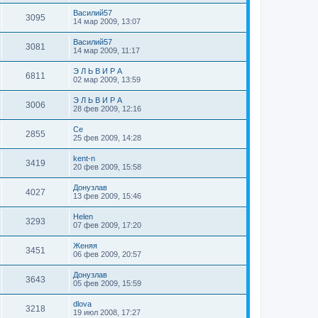
Василий57
3095
14 мар 2009, 13:07
Василий57
3081
14 мар 2009, 11:17
Э Л Ь В И Р А
6811
02 мар 2009, 13:59
Э Л Ь В И Р А
3006
28 фев 2009, 12:16
Се
2855
25 фев 2009, 14:28
kent-n
3419
20 фев 2009, 15:58
Донузлав
4027
13 фев 2009, 15:46
Helen
3293
07 фев 2009, 17:20
Женяя
3451
06 фев 2009, 20:57
Донузлав
3643
05 фев 2009, 15:59
dlova
3218
19 июл 2008, 17:27