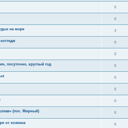
0
0
тдых на море
3
 коттедж
0
0
юч, посуточно, круглый год
0
дых
0
0
м
0
узлав» (пос. Мирный)
0
ря от хозяина
0