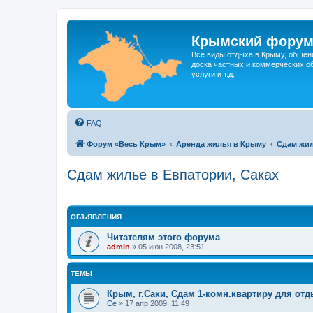
Крымский фору
Все виды отдыха в Крыму, общен
доска частных и коммерческих об
услуги и т.д.
FAQ
Форум «Весь Крым»
Аренда жилья в Крыму
Сдам жил
Сдам жилье в Евпатории, Саках
ОБЪЯВЛЕНИЯ
Читателям этого форума
admin
»
05 июн 2008, 23:51
ТЕМЫ
Крым, г.Саки, Сдам 1-комн.квартиру для отд
Се
»
17 апр 2009, 11:49