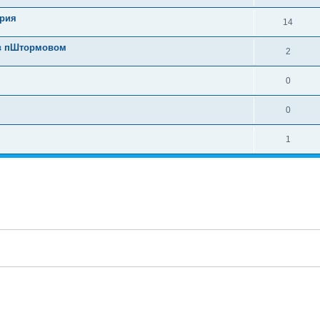
ория
14
 в пШтормовом
2
0
0
1