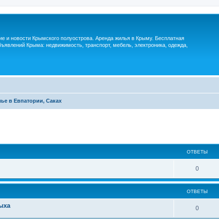
м
ие и новости Крымского полуострова. Аренда жилья в Крыму. Бесплатная
ъявлений Крыма: недвижимость, транспорт, мебель, электроника, одежда,
ье в Евпатории, Саках
ОТВЕТЫ
0
ОТВЕТЫ
ыха
0