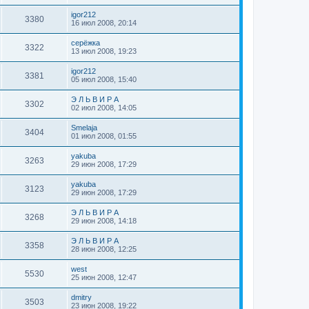
igor212
3380
16 июл 2008, 20:14
серёжка
3322
13 июл 2008, 19:23
igor212
3381
05 июл 2008, 15:40
Э Л Ь В И Р А
3302
02 июл 2008, 14:05
Smelaja
3404
01 июл 2008, 01:55
yakuba
3263
29 июн 2008, 17:29
yakuba
3123
29 июн 2008, 17:29
Э Л Ь В И Р А
3268
29 июн 2008, 14:18
Э Л Ь В И Р А
3358
28 июн 2008, 12:25
west
5530
25 июн 2008, 12:47
dmitry
3503
23 июн 2008, 19:22