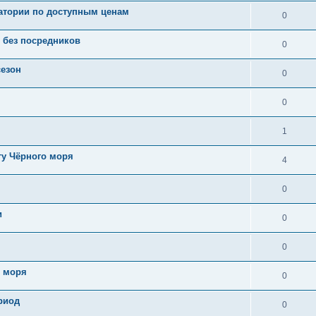
атории по доступным ценам
0
 без посредников
0
сезон
0
0
1
гу Чёрного моря
4
0
и
0
0
о моря
0
ериод
0