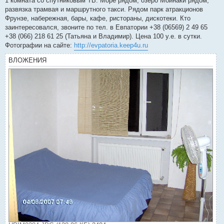
1 комната со спутниковым ТВ. Море рядом, озеро Мойнаки рядом,
развязка трамвая и маршрутного такси. Рядом парк атракционов
Фрунзе, набережная, бары, кафе, ристораны, дискотеки. Кто
заинтересовался, звоните по тел. в Евпатории +38 (06569) 2 49 65
+38 (066) 218 61 25 (Татьяна и Владимир). Цена 100 у.е. в сутки.
Фотографии на сайте:
http://evpatoria.keep4u.ru
ВЛОЖЕНИЯ