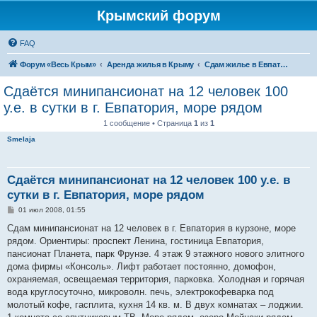
Крымский форум
FAQ
Форум «Весь Крым»
Аренда жилья в Крыму
Сдам жилье в Евпатории, Саках
Сдаётся минипансионат на 12 человек 100
у.е. в сутки в г. Евпатория, море рядом
1 сообщение • Страница
1
из
1
Smelaja
Сдаётся минипансионат на 12 человек 100 у.е. в
сутки в г. Евпатория, море рядом
С
01 июл 2008, 01:55
о
о
Сдам минипансионат на 12 человек в г. Евпатория в курзоне, море
б
рядом. Ориентиры: проспект Ленина, гостиница Евпатория,
щ
е
пансионат Планета, парк Фрунзе. 4 этаж 9 этажного нового элитного
н
дома фирмы «Консоль». Лифт работает постоянно, домофон,
и
е
охраняемая, освещаемая территория, парковка. Холодная и горячая
вода круглосуточно, микроволн. печь, электрокофеварка под
молотый кофе, гасплита, кухня 14 кв. м. В двух комнатах – лоджии.