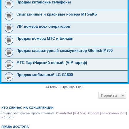
Продам китайские телефоны
Симпатичные и красивые номера MTS&KS
VIP номера всех операторов
Продам номера МТС и Билайн
Продам клавиатурный коммуникатор Glofiish M700
MTС ПapтHeрский новый. (VIP таpиф)
Продаю мобильный LG G1800
44 темы • Страница
1
из
1
Перейти
КТО СЕЙЧАС НА КОНФЕРЕНЦИИ
Сейчас этот форум просматривают:
ClaudeBot [ИИ бот]
,
Google [поисковый бот]
и 1 гость
ПРАВА ДОСТУПА