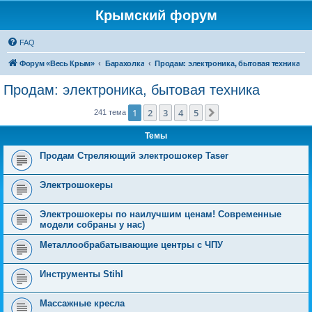
Крымский форум
FAQ
Форум «Весь Крым»
Барахолка
Продам: электроника, бытовая техника
Продам: электроника, бытовая техника
1
2
3
4
5
След.
241 тема
Темы
Продам Стреляющий электрошокер Taser
Электрошокеры
Электрошокеры по наилучшим ценам! Современные
модели собраны у нас)
Металлообрабатывающие центры с ЧПУ
Инструменты Stihl
Массажные кресла