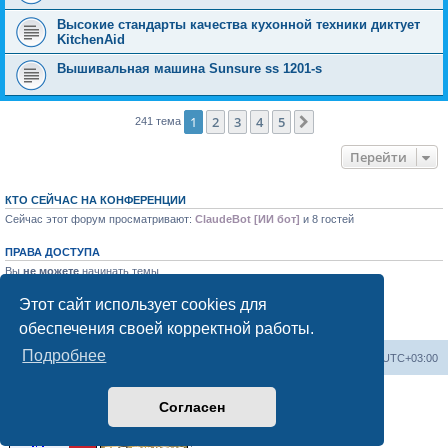
Высокие стандарты качества кухонной техники диктует
KitchenAid
Вышивальная машина Sunsure ss 1201-s
1
2
3
4
5
След.
241 тема
Перейти
КТО СЕЙЧАС НА КОНФЕРЕНЦИИ
Сейчас этот форум просматривают:
ClaudeBot [ИИ бот]
и 8 гостей
ПРАВА ДОСТУПА
Вы
не можете
начинать темы
Вы
не можете
отвечать на сообщения
Вы
не можете
редактировать свои сообщения
Этот сайт использует cookies для
Вы
не можете
удалять свои сообщения
обеспечения своей корректной работы.
Вы
не можете
добавлять вложения
Подробнее
Форум «Весь Крым»
Наша команда
Часовой пояс:
UTC+03:00
Создано на основе phpBB® Forum Software © phpBB Limited
Согласен
Конфиденциальность
|
Правила