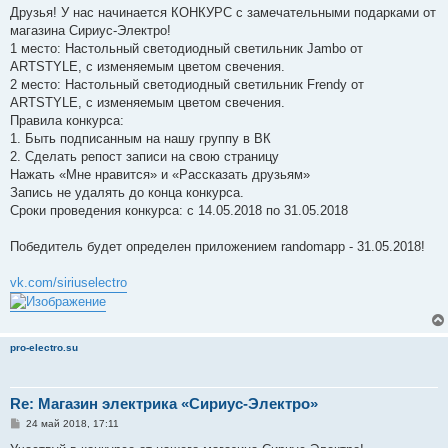
о
Друзья! У нас начинается КОНКУРС с замечательными подарками от
б
магазина Сириус-Электро!
щ
е
1 место: Настольный светодиодный светильник Jambo от
н
ARTSTYLE, с изменяемым цветом свечения.
и
е
2 место: Настольный светодиодный светильник Frendy от
ARTSTYLE, с изменяемым цветом свечения.
Правила конкурса:
1. Быть подписанным на нашу группу в ВК
2. Сделать репост записи на свою страницу
Нажать «Мне нравится» и «Рассказать друзьям»
Запись не удалять до конца конкурса.
Сроки проведения конкурса: с 14.05.2018 по 31.05.2018
Победитель будет определен приложением randomapp - 31.05.2018!
vk.com/siriuselectro
pro-electro.su
Re: Магазин электрика «Сириус-Электро»
С
24 май 2018, 17:11
о
о