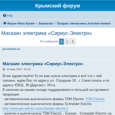
Крымский форум
FAQ
Форум «Весь Крым»
Барахолка
Продам: электроника, бытовая техника
Магазин электрика «Сириус-Электро»
1
2
След.
24 сообщения
pro-electro.su
Магазин электрика «Сириус-Электро»
С
10 мар 2017, 11:15
о
о
Всем здравствуйте! Если вам нужна электрика и всё что с ней
б
связано, ждём Вас по адресу ул. Отрадная 18 , г. Севастополь и по
щ
е
адресу ЮБШ, 38 (Дарсан) г. Ялта.
н
В наличии на нашем складе поддерживается большой ассортимент
и
е
продукции:
- автоматические выключатели фирмы TDM Electric
TDM Electric
- автоматические выключатели фирмы Schneider Electric
http://www.pro-electro.su/schneider-electric1
- розетки и выключатели TDM Electric , Gunsan , Schneider Electric на