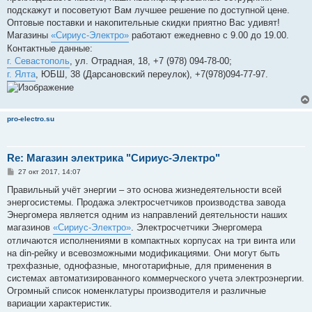
пoдскажут и посовeтуют Вaм лучшeе рeшение по доступной цене.
Оптовые поставки и накопительные скидки приятно Вас удивят!
Магазины
«Сириус-Электро»
работают ежедневно с 9.00 до 19.00.
Контактные данные:
г. Севастополь
, ул. Отрадная, 18, +7 (978) 094-78-00;
г. Ялта
, ЮБШ, 38 (Дарсановский переулок), +7(978)094-77-97.
pro-electro.su
Re: Магазин электрика "Сириус-Электро"
С
27 окт 2017, 14:07
о
о
Правильный учёт энергии – это основа жизнедеятельности всей
б
энергосистемы. Продажа электросчетчиков производства завода
щ
е
Энергомера является одним из направлений деятельности наших
н
магазинов
«Сириус-Электро»
. Электросчетчики Энергомера
и
е
отличаются исполнениями в компактных корпусах на три винта или
на din-рейку и всевозможными модификациями. Они могут быть
трехфазные, однофазные, многотарифные, для применения в
системах автоматизированного коммерческого учета электроэнергии.
Огромный список номенклатуры производителя и различные
вариации характеристик.