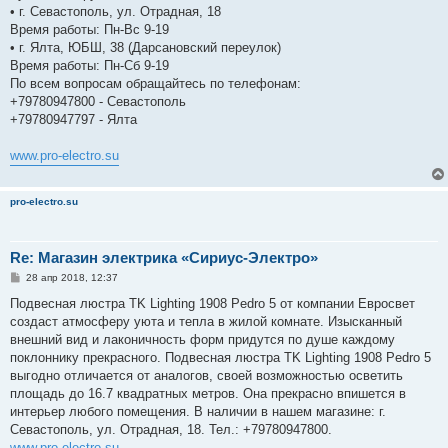
• г. Севастополь, ул. Отрадная, 18
Время работы: Пн-Вс 9-19
• г. Ялта, ЮБШ, 38 (Дарсановский переулок)
Время работы: Пн-Сб 9-19
По всем вопросам обращайтесь по телефонам:
+79780947800 - Севастополь
+79780947797 - Ялта
www.pro-electro.su
pro-electro.su
Re: Магазин электрика «Сириус-Электро»
С
28 апр 2018, 12:37
о
о
Подвесная люстра TK Lighting 1908 Pedro 5 от компании Евросвет
б
создаст атмосферу уюта и тепла в жилой комнате. Изысканный
щ
е
внешний вид и лаконичность форм придутся по душе каждому
н
поклоннику прекрасного. Подвесная люстра TK Lighting 1908 Pedro 5
и
е
выгодно отличается от аналогов, своей возможностью осветить
площадь до 16.7 квадратных метров. Она прекрасно впишется в
интерьер любого помещения. В наличии в нашем магазине: г.
Севастополь, ул. Отрадная, 18. Тел.: +79780947800.
www.pro-electro.su