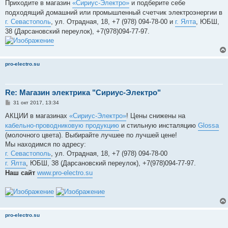
Приходите в магазин
«Сириус-Электро»
и подберите себе
подходящий домашний или промышленный счетчик электроэнергии в
г. Севастополь
, ул. Отрадная, 18, +7 (978) 094-78-00 и
г. Ялта
, ЮБШ,
38 (Дарсановский переулок), +7(978)094-77-97.
pro-electro.su
Re: Магазин электрика "Сириус-Электро"
С
31 окт 2017, 13:34
о
о
АКЦИИ в магазинах
«Сириус-Электро»
! Цены снижены на
б
кабельно-проводниковую продукцию
и стильную инсталяцию
Glossa
щ
е
(молочного цвета). Выбирайте лучшее по лучшей цене!
н
Мы находимся по адресу:
и
е
г. Севастополь
, ул. Отрадная, 18, +7 (978) 094-78-00
г. Ялта
, ЮБШ, 38 (Дарсановский переулок), +7(978)094-77-97.
Наш сайт
www.pro-electro.su
pro-electro.su