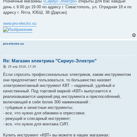
Розничные магазины
«Сириус-Электро»
открыты для Вас каждый
день с 9.00 до 19.00 по адресу г. Севастополь, ул. Отрадная 18 и по
адресу г. Ялта, ЮБШ, 38 (Дарсан).
www.pro-electro.su
pro-electro.su
Re: Магазин электрика "Сириус-Электро"
С
25 апр 2018, 17:30
о
о
Если спросить профессиональных электриков, каким инструментом
б
они предпочитают пользоваться, то большинство назовет
щ
е
электромонтажный инструмент КВТ – надежный, удобный и
н
качественный. Под торговой маркой «КВТ» выпускается и
и
е
реализовывается широкий ряд инструмента и приспособлений,
включающей в себя более 300 наименований :
- губцевые и зачистные инструменты;
- все, что нужно для обжимки и опрессовки;
- режущий и слесарный инструмент;
- все, что нужно для монтажа СИП.
Купить инструмент «КВТ» вы можете в наших магазинах: