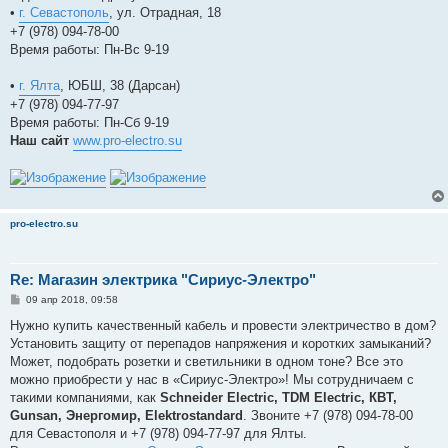
•
г. Севастополь
, ул. Отрадная, 18
+7 (978) 094-78-00
Время работы: Пн-Вс 9-19
•
г. Ялта
, ЮБШ, 38 (Дарсан)
+7 (978) 094-77-97
Время работы: Пн-Сб 9-19
Наш сайт
www.pro-electro.su
pro-electro.su
Re: Магазин электрика "Сириус-Электро"
С
09 апр 2018, 09:58
о
о
Нужно купить качественный кабель и провести электричество в дом?
б
Установить защиту от перепадов напряжения и коротких замыканий?
щ
е
Может, подобрать розетки и светильники в одном тоне? Все это
н
можно приобрести у нас в «Сириус-Электро»! Мы сотрудничаем с
и
е
такими компаниями, как
Schneider Electric, TDM Electric, КВТ,
Gunsan, Энергомир, Elektrostandard
. Звоните +7 (978) 094-78-00
для Севастополя и +7 (978) 094-77-97 для Ялты.