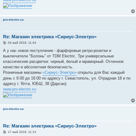
pro-electro.su
Re: Магазин электрика «Сириус-Электро»
С
04 май 2018, 11:44
о
о
А у нас новое поступление - фарфоровые ретро-розетки и
б
выключатели "Болонь" от TDM Electric. Три универсальные
щ
е
классические расцветки: черный, белый и мраморный. Отличное
н
качество и абсолютная безопасность.
и
е
Розничные магазины
«Сириус-Электро»
открыты для Вас каждый
день с 9.00 до 19.00 по адресу г. Севастополь, ул. Отрадная 18 и по
адресу г. Ялта, ЮБШ, 38 (Дарсан).
www.pro-electro.su
pro-electro.su
Re: Магазин электрика «Сириус-Электро»
С
17 май 2018, 11:13
о