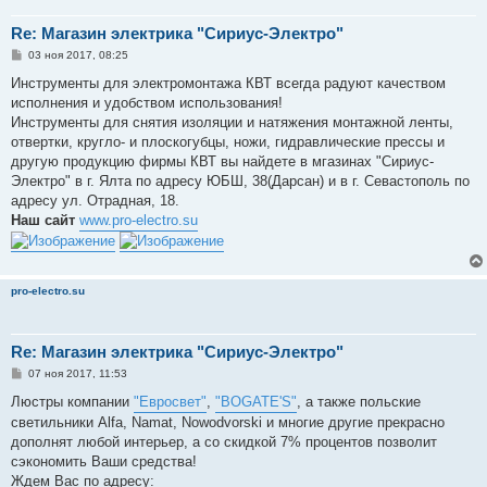
Re: Магазин электрика "Сириус-Электро"
С
03 ноя 2017, 08:25
о
о
Инструменты для электромонтажа КВТ всегда радуют качеством
б
исполнения и удобством использования!
щ
е
Инструменты для снятия изоляции и натяжения монтажной ленты,
н
отвертки, кругло- и плоскогубцы, ножи, гидравлические прессы и
и
е
другую продукцию фирмы КВТ вы найдете в мгазинах "Сириус-
Электро" в г. Ялта по адресу ЮБШ, 38(Дарсан) и в г. Севастополь по
адресу ул. Отрадная, 18.
Наш сайт
www.pro-electro.su
pro-electro.su
Re: Магазин электрика "Сириус-Электро"
С
07 ноя 2017, 11:53
о
о
Люстры компании
"Евросвет"
,
"BOGATE'S"
, а также польские
б
светильники Alfa, Namat, Nowodvorski и многие другие прекрасно
щ
е
дополнят любой интерьер, а со скидкой 7% процентов позволит
н
сэкономить Ваши средства!
и
е
Ждем Вас по адресу: