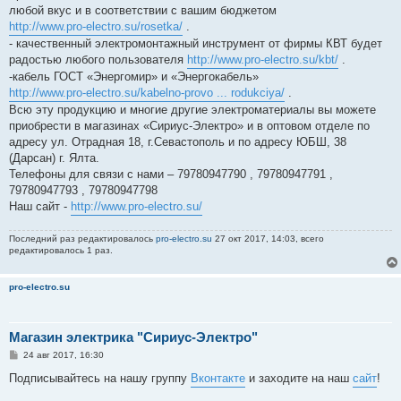
любой вкус и в соответствии с вашим бюджетом
http://www.pro-electro.su/rosetka/
.
- качественный электромонтажный инструмент от фирмы КВТ будет
радостью любого пользователя
http://www.pro-electro.su/kbt/
.
-кабель ГОСТ «Энергомир» и «Энергокабель»
http://www.pro-electro.su/kabelno-provo ... rodukciya/
.
Всю эту продукцию и многие другие электроматериалы вы можете
приобрести в магазинах «Сириус-Электро» и в оптовом отделе по
адресу ул. Отрадная 18, г.Севастополь и по адресу ЮБШ, 38
(Дарсан) г. Ялта.
Телефоны для связи с нами – 79780947790 , 79780947791 ,
79780947793 , 79780947798
Наш сайт -
http://www.pro-electro.su/
Последний раз редактировалось
pro-electro.su
27 окт 2017, 14:03, всего
редактировалось 1 раз.
pro-electro.su
Магазин электрика "Сириус-Электро"
С
24 авг 2017, 16:30
о
о
Подписывайтесь на нашу группу
Вконтакте
и заходите на наш
сайт
!
б
щ