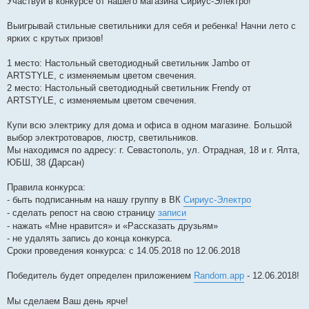
Участвуй в конкурсе от нашего магазина Сириус-Электро!
б
щ
е
Выигрывай стильные светильники для себя и ребенка! Начни лето с
н
ярких с крутых призов!
и
е
1 место: Настольный светодиодный светильник Jambo от
ARTSTYLE, с изменяемым цветом свечения.
2 место: Настольный светодиодный светильник Frendy от
ARTSTYLE, с изменяемым цветом свечения.
Купи всю электрику для дома и офиса в одном магазине. Большой
выбор электротоваров, люстр, светильников.
Мы находимся по адресу: г. Севастополь, ул. Отрадная, 18 и г. Ялта,
ЮБШ, 38 (Дарсан)
Правила конкурса:
- быть подписанным на нашу группу в ВК
Сириус-Электро
- сделать репост на свою страницу
записи
- нажать «Мне нравится» и «Рассказать друзьям»
- не удалять запись до конца конкурса.
Сроки проведения конкурса: с 14.05.2018 по 12.06.2018
Победитель будет определен приложением
Random.app
- 12.06.2018!
Мы сделаем Ваш день ярче!