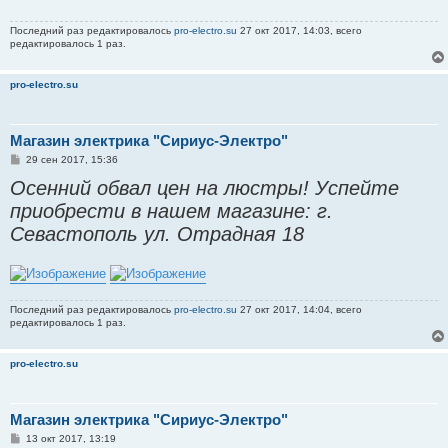
е
н
Последний раз редактировалось
pro-electro.su
27 окт 2017, 14:03, всего
и
редактировалось 1 раз.
е
pro-electro.su
Магазин электрика "Сириус-Электро"
С
29 сен 2017, 15:36
о
Осенний обвал цен на люстры! Успейте
о
б
приобрести в нашем магазине: г.
щ
е
Севастополь ул. Отрадная 18
н
и
е
Последний раз редактировалось
pro-electro.su
27 окт 2017, 14:04, всего
редактировалось 1 раз.
pro-electro.su
Магазин электрика "Сириус-Электро"
С
13 окт 2017, 13:19