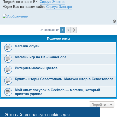
Подробнее о нас в ВК:
Сириус-Электро
Ждем Вас на нашем сайте
Сириус-Электро
1
2
След.
24 сообщения
Похожие темы
магазин обуви
Магазин игр на ПК - GameCone
Интернет-магазин цветов
Купить шторы Севастополь. Магазин штор в Севастополе
Мой опыт покупок в Geekach — магазин, который
приятно удивил
Перейти
Этот сайт использует cookies для
КТО СЕЙЧАС НА КОНФЕРЕНЦИИ