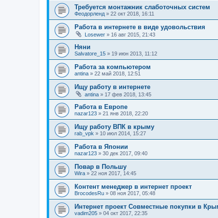
Требуется монтажник слаботочных систем
Феодорленд
»
22 окт 2018, 16:11
Работа в интернете в виде удовольствия
Losewer
»
16 авг 2015, 21:43
Няни
Salvatore_15
»
19 июн 2013, 11:12
Работа за компьютером
antina
»
22 май 2018, 12:51
Ищу работу в интернете
antina
»
17 фев 2018, 13:45
Работа в Европе
nazar123
»
21 янв 2018, 22:20
Ищу работу ВПК в крыму
rab_vpk
»
10 июл 2014, 15:27
Работа в Японии
nazar123
»
30 дек 2017, 09:40
Повар в Польшу
Wira
»
22 ноя 2017, 14:45
Контент менеджер в интернет проект
BrocodesRu
»
08 ноя 2017, 05:48
Интернет проект Совместные покупки в Кры
vadim205
»
04 окт 2017, 22:35