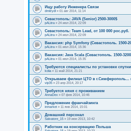
Ищу работу Инженера Связи
dmitrydl
»
01 авг 2014, 11:14
Севастополь: JAVA (Senior) 2500-3000$
pALitra
»
24 июл 2014, 22:09
Севастополь: Team Lead, от 100 000 рос.руб.
pALitra
»
24 июл 2014, 22:09
Вакансия: php Symfony (Севастополь. 1500-2
pALitra
»
01 июл 2014, 15:36
Вакансия: Java Scala (Севастополь. 1500-3200
pALitra
»
01 июл 2014, 15:35
Требуются специалисты по установке спутни
kolia
»
11 май 2014, 21:21
Открываем филиал ЦТО в г.Симферополь...
vip35
»
23 апр 2014, 20:17
Требуется няня с проживанием
AnnaDex
»
07 фев 2014, 10:46
Предложение франчайзинга
inmarket
»
11 янв 2014, 15:01
Домашний персонал
Salvatore_15
»
19 июн 2013, 10:42
Работник на консервацию Польша
Salvatore_15
»
19 июн 2013, 10:23