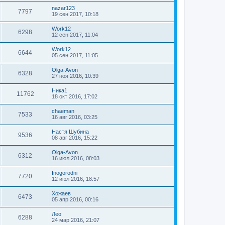
nazar123
7797
19 сен 2017, 10:18
Work12
6298
12 сен 2017, 11:04
Work12
6644
05 сен 2017, 11:05
Olga-Avon
6328
27 ноя 2016, 10:39
Ника1
11762
18 окт 2016, 17:02
chaeman
7533
16 авг 2016, 03:25
Настя Шубина
9536
08 авг 2016, 15:22
Olga-Avon
6312
16 июл 2016, 08:03
Inogorodni
7720
12 июл 2016, 18:57
Хожаев
6473
05 апр 2016, 00:16
Лео
6288
24 мар 2016, 21:07