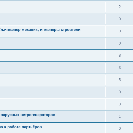
2
0
л.инженер механик, инженеры-строители
0
0
8
3
5
0
3
 парусных ветрогенераторов
1
ю к работе партнёров
0