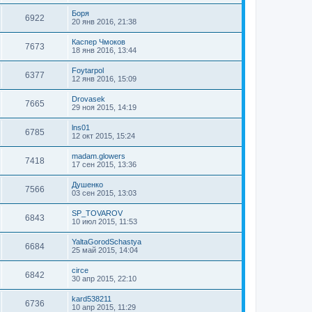
Боря
6922
20 янв 2016, 21:38
Каспер Чмоков
7673
18 янв 2016, 13:44
Foytarpol
6377
12 янв 2016, 15:09
Drovasek
7665
29 ноя 2015, 14:19
lns01
6785
12 окт 2015, 15:24
madam.glowers
7418
17 сен 2015, 13:36
Душенко
7566
03 сен 2015, 13:03
SP_TOVAROV
6843
10 июл 2015, 11:53
YaltaGorodSchastya
6684
25 май 2015, 14:04
circe
6842
30 апр 2015, 22:10
kard538211
6736
10 апр 2015, 11:29