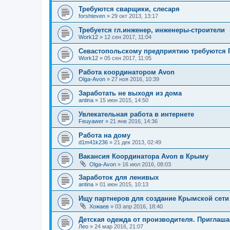
Требуются сварщики, слесаря
forshteven
»
29 окт 2013, 13:17
Требуется гл.инженер, инженеры-строители
Work12
»
12 сен 2017, 11:04
Севастопольскому предприятию требуются Г
Work12
»
05 сен 2017, 11:05
Работа координатором Avon
Olga-Avon
»
27 ноя 2016, 10:39
Заработать не выходя из дома
antina
»
15 июн 2015, 14:50
Увлекательная работа в интернете
Feuyawer
»
21 янв 2016, 14:36
Работа на дому
d1m41k236
»
21 дек 2013, 02:49
Вакансия Координатора Avon в Крыму
Olga-Avon
»
16 июл 2016, 08:03
Заработок для ленивых
antina
»
01 июн 2015, 10:13
Ищу партнеров для создание Крымской сети
Хожаев
»
03 апр 2016, 18:40
Детская одежда от производителя. Приглаша
Лео
»
24 мар 2016, 21:07