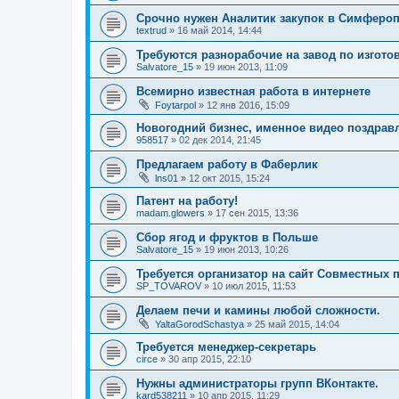
Срочно нужен Аналитик закупок в Симферо
textrud
»
16 май 2014, 14:44
Требуются разнорабочие на завод по изгото
Salvatore_15
»
19 июн 2013, 11:09
Всемирно известная работа в интернете
Foytarpol
»
12 янв 2016, 15:09
Новогодний бизнес, именное видео поздрав
958517
»
02 дек 2014, 21:45
Предлагаем работу в Фаберлик
lns01
»
12 окт 2015, 15:24
Патент на работу!
madam.glowers
»
17 сен 2015, 13:36
Сбор ягод и фруктов в Польше
Salvatore_15
»
19 июн 2013, 10:26
Требуется организатор на сайт Совместных 
SP_TOVAROV
»
10 июл 2015, 11:53
Делаем печи и камины любой сложности.
YaltaGorodSchastya
»
25 май 2015, 14:04
Требуется менеджер-секретарь
circe
»
30 апр 2015, 22:10
Нужны администраторы групп ВКонтакте.
kard538211
»
10 апр 2015, 11:29