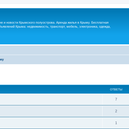
м
ие и новости Крымского полуострова. Аренда жилья в Крыму. Бесплатная
ъявлений Крыма: недвижимость, транспорт, мебель, электроника, одежда,
ыму
ОТВЕТЫ
7
2
1