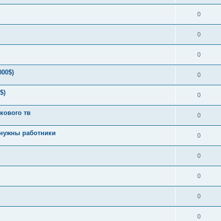
0
0
0
000$)
0
$)
0
кового тв
0
 нужны работники
0
0
0
0
0