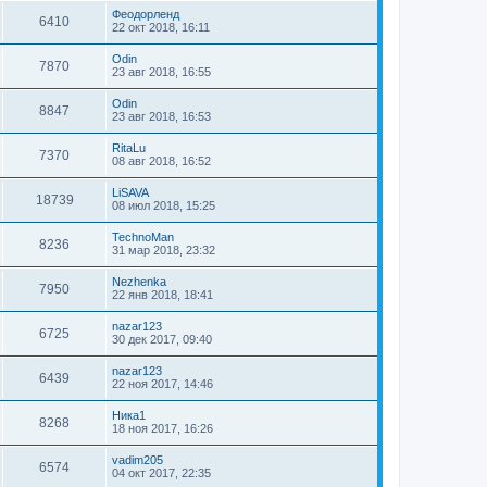
Феодорленд
6410
22 окт 2018, 16:11
Odin
7870
23 авг 2018, 16:55
Odin
8847
23 авг 2018, 16:53
RitaLu
7370
08 авг 2018, 16:52
LiSAVA
18739
08 июл 2018, 15:25
TechnoMan
8236
31 мар 2018, 23:32
Nezhenka
7950
22 янв 2018, 18:41
nazar123
6725
30 дек 2017, 09:40
nazar123
6439
22 ноя 2017, 14:46
Ника1
8268
18 ноя 2017, 16:26
vadim205
6574
04 окт 2017, 22:35