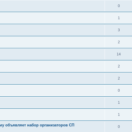
0
1
3
2
14
2
2
0
1
1
му объявляет набор организаторов СП
0