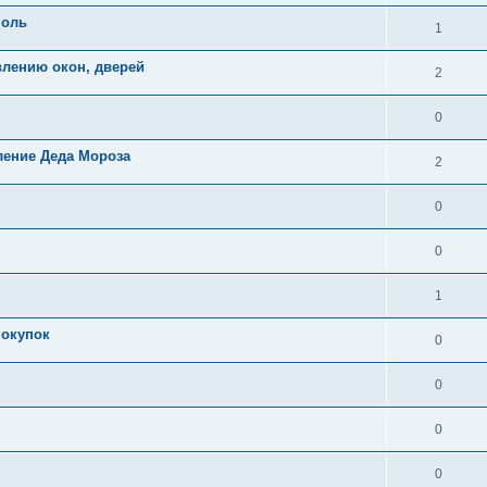
поль
1
влению окон, дверей
2
0
ление Деда Мороза
2
0
0
1
покупок
0
0
0
0