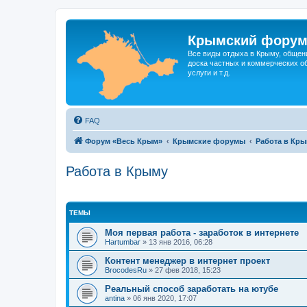
Крымский фору
Все виды отдыха в Крыму, общен
доска частных и коммерческих об
услуги и т.д.
FAQ
Форум «Весь Крым»
Крымские форумы
Работа в Кр
Работа в Крыму
ТЕМЫ
Моя первая работа - заработок в интернете
Hartumbar
»
13 янв 2016, 06:28
Контент менеджер в интернет проект
BrocodesRu
»
27 фев 2018, 15:23
Реальный способ заработать на ютубе
antina
»
06 янв 2020, 17:07