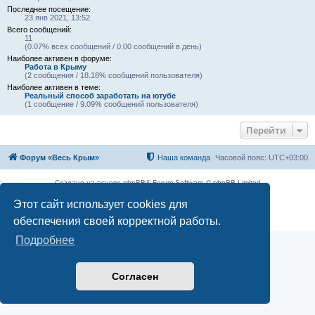
Последнее посещение:
23 янв 2021, 13:52
Всего сообщений:
11
(0.07% всех сообщений / 0.00 сообщений в день)
Наиболее активен в форуме:
Работа в Крыму
(2 сообщения / 18.18% сообщений пользователя)
Наиболее активен в теме:
Реальный способ заработать на ютубе
(1 сообщение / 9.09% сообщений пользователя)
Перейти
Форум «Весь Крым»
Наша команда
Часовой пояс:
UTC+03:00
Создано на основе phpBB® Forum Software © phpBB Limited
Конфиденциальность
|
Правила
Этот сайт использует cookies для
обеспечения своей корректной работы.
Подробнее
Согласен