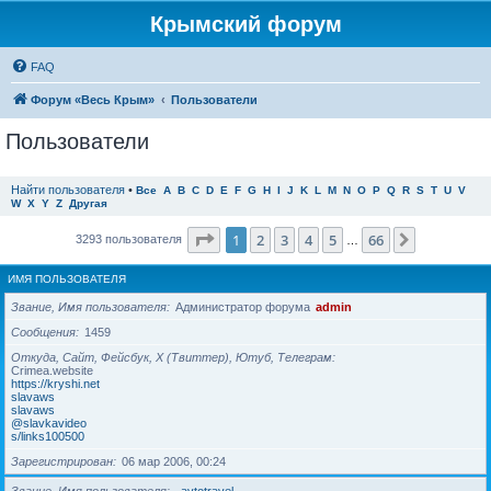
Крымский форум
FAQ
Форум «Весь Крым»
Пользователи
Пользователи
Найти пользователя
•
Все
A
B
C
D
E
F
G
H
I
J
K
L
M
N
O
P
Q
R
S
T
U
V
W
X
Y
Z
Другая
Страница
1
из
66
1
2
3
4
5
66
След.
3293 пользователя
…
ИМЯ ПОЛЬЗОВАТЕЛЯ
Звание, Имя пользователя
Администратор форума
admin
Сообщения
1459
Откуда, Сайт, Фейсбук, X (Твиттер), Ютуб, Телеграм
Crimea.website
https://kryshi.net
slavaws
slavaws
@slavkavideo
s/links100500
Зарегистрирован
06 мар 2006, 00:24