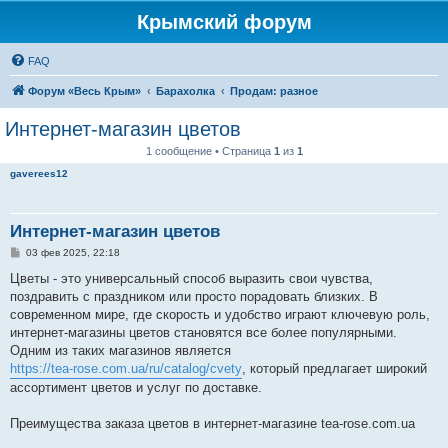
Крымский форум
FAQ
Форум «Весь Крым»
Барахолка
Продам: разное
Интернет-магазин цветов
1 сообщение • Страница
1
из
1
gaverees12
Интернет-магазин цветов
С
03 фев 2025, 22:18
о
о
Цветы - это универсальный способ выразить свои чувства,
б
поздравить с праздником или просто порадовать близких. В
щ
е
современном мире, где скорость и удобство играют ключевую роль,
н
интернет-магазины цветов становятся все более популярными.
и
е
Одним из таких магазинов является
https://tea-rose.com.ua/ru/catalog/cvety
, который предлагает широкий
ассортимент цветов и услуг по доставке.
Преимущества заказа цветов в интернет-магазине tea-rose.com.ua