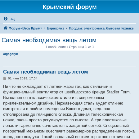
Крымский форум
FAQ
Форум «Весь Крым»
Барахолка
Продам: электроника, бытовая техника
Самая необходимая вещь летом
1 сообщение • Страница
1
из
1
olgagolyk
Самая необходимая вещь летом
С
01 июл 2019, 17:54
о
о
Ни что не охлаждает от летней жары так, как стильный и
б
функциональный вентилятор от швейцарского бренда Stadler Form.
щ
е
Выполнен он в классическом стиле и в современном
н
привлекательном дизайне. Нержавеющая сталь будет отлично
и
е
смотреться в любом помещении Вашего дома, ведь она
отполирована до глянцевого блеска. Длинная телескопическая
ножка, очень просто регулируется по высоте. А три пластиковые
лопасти гармонично сочетаются с защитной сеткой. Специальный
поворотный механизм обеспечит равномерное распределение потока
холодного воздуха. Такой напольный вентилятор станет отличным