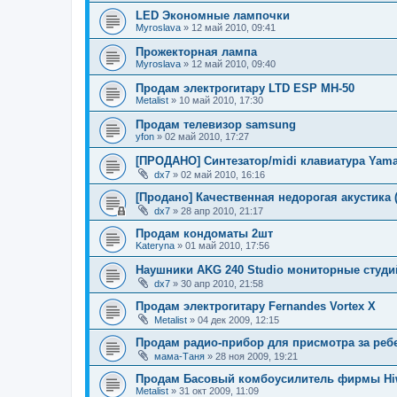
LED Экономные лампочки
Myroslava
»
12 май 2010, 09:41
Прожекторная лампа
Myroslava
»
12 май 2010, 09:40
Продам электрогитару LTD ESP MH-50
Metalist
»
10 май 2010, 17:30
Продам телевизор samsung
yfon
»
02 май 2010, 17:27
[ПРОДАНО] Синтезатор/midi клавиатура Yamah
dx7
»
02 май 2010, 16:16
[Продано] Качественная недорогая акустика 
dx7
»
28 апр 2010, 21:17
Продам кондоматы 2шт
Kateryna
»
01 май 2010, 17:56
Наушники AKG 240 Studio мониторные студ
dx7
»
30 апр 2010, 21:58
Продам электрогитару Fernandes Vortex X
Metalist
»
04 дек 2009, 12:15
Продам радио-прибор для присмотра за ребе
мама-Таня
»
28 ноя 2009, 19:21
Продам Басовый комбоусилитель фирмы Hi
Metalist
»
31 окт 2009, 11:09