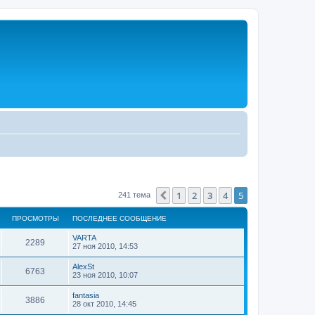
1
2
3
4
5
Пред.
241 тема
ПРОСМОТРЫ
ПОСЛЕДНЕЕ СООБЩЕНИЕ
VARTA
2289
27 ноя 2010, 14:53
AlexSt
6763
23 ноя 2010, 10:07
fantasia
3886
28 окт 2010, 14:45