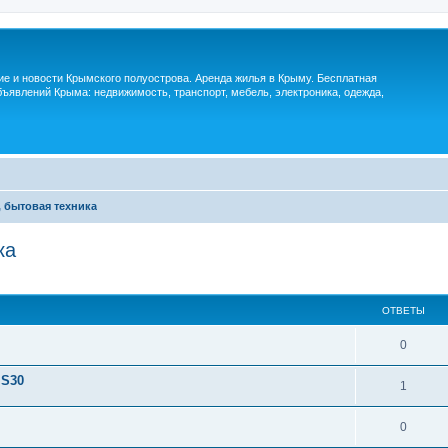
м
ие и новости Крымского полуострова. Аренда жилья в Крыму. Бесплатная
ъявлений Крыма: недвижимость, транспорт, мебель, электроника, одежда,
 бытовая техника
ка
ОТВЕТЫ
0
 S30
1
0