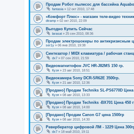
Продам Робот пылесос для бассейна Aquabo
fantasia
»
12 окт 2010, 17:48
«Комфорт Плюс» - магазин теле-видео техни
dtramp
»
02 окт 2010, 22:09
Выгодно Купить Сейчас
larasat
»
25 сен 2010, 08:36
Продам электрошокеры по антикризисным 
ser1y
»
06 янв 2010, 19:38
Синтезатор / MIDI клавиатура / рабочая станц
dx7
»
07 сен 2010, 21:59
Видеомагнитофон JVC HR-J82MS 150 гр.
Кузя
»
23 авг 2010, 18:51
Видеокамера Sony DCR-SR62E 3500гр.
Кузя
»
21 авг 2010, 12:36
[Продано] Продам Techniks SL-PS6770D Цена 
Кузя
»
08 авг 2010, 13:33
[Продано] Продам Techniks -BX701 Цена 450 г
Кузя
»
08 авг 2010, 14:00
[Продано] Продам Canon G7 цена 1500гр
Кузя
»
08 авг 2010, 14:30
Ревербератор цифровой ЛМ - 1229 Цена 300г
dx7
»
18 май 2010, 19:11