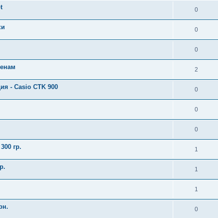
t
0
ки
0
0
ценам
2
ия - Casio CTK 900
0
0
0
300 гр.
1
р.
1
1
рн.
0