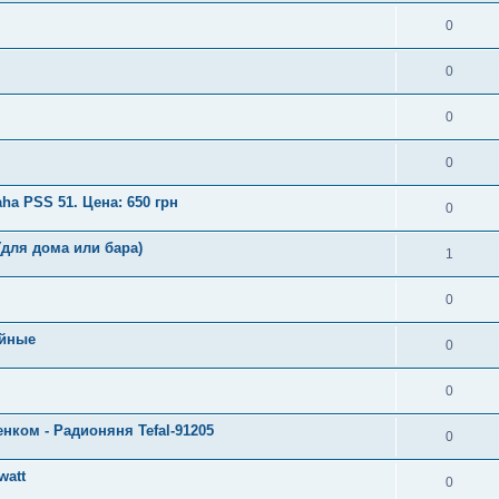
0
0
0
0
a PSS 51. Цена: 650 грн
0
(для дома или бара)
1
0
ийные
0
0
нком - Радионяня Tefal-91205
0
watt
0