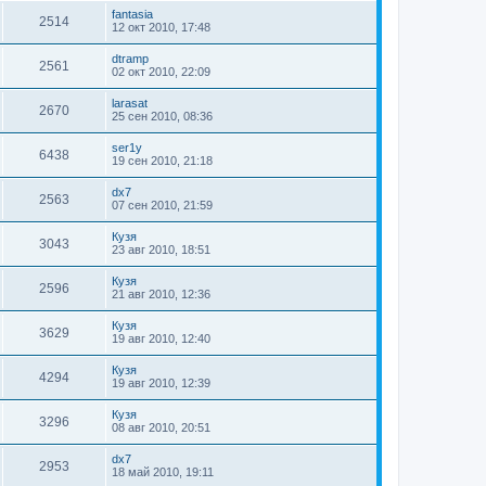
fantasia
2514
12 окт 2010, 17:48
dtramp
2561
02 окт 2010, 22:09
larasat
2670
25 сен 2010, 08:36
ser1y
6438
19 сен 2010, 21:18
dx7
2563
07 сен 2010, 21:59
Кузя
3043
23 авг 2010, 18:51
Кузя
2596
21 авг 2010, 12:36
Кузя
3629
19 авг 2010, 12:40
Кузя
4294
19 авг 2010, 12:39
Кузя
3296
08 авг 2010, 20:51
dx7
2953
18 май 2010, 19:11