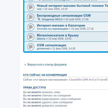
Новый интернет-магазин бытовой техники Tel
oniz
»
02 июн 2009, 14:33
Беспроводные сигнализации GSM
Владимир MEGA
»
02 май 2009, 17:06
Интернет-магазин в Евпатории
Охотник за сокровищами
»
10 апр 2009, 17:18
Металлоискатели в Крыму
Шмель
»
15 мар 2009, 13:03
GSM сигнализация
gsmarmed
»
11 фев 2009, 14:28
Вернуться к списку форумов
КТО СЕЙЧАС НА КОНФЕРЕНЦИИ
Сейчас этот форум просматривают:
ClaudeBot [ИИ бот]
и 0 гостей
ПРАВА ДОСТУПА
Вы
не можете
начинать темы
Вы
не можете
отвечать на сообщения
Вы
не можете
редактировать свои сообщения
Вы
не можете
удалять свои сообщения
Вы
не можете
добавлять вложения