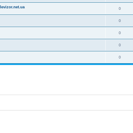
evizor.net.ua
0
0
0
0
0