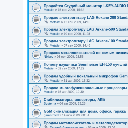
Продаётся Студийный монитор i-KEY-AUDIO 
Metalist
»
15 сен 2009, 15:34
Продаю электрогитару LAG Roxane-200 Stand
Metalist
»
12 сен 2009, 14:16
Продам электрогитару LAG Arkane-500 Standa
Metalist
»
10 сен 2009, 11:28
Продам электрогитару LAG Arkane-100 Standa
Metalist
»
07 сен 2009, 14:46
Продажа металлоискателей по самым низки
Nikkey
»
03 сен 2009, 23:56
Почему наушники Sennheiser EH-150 лучши
Metalist
»
02 сен 2009, 17:29
Продам удобный вокальный микрофон Gemi
Metalist
»
31 авг 2009, 16:32
Продаю многофункциональные процессоры 
Metalist
»
15 авг 2009, 12:30
Стабилизаторы, инверторы, АКБ
Systema
»
04 авг 2009, 23:28
GSM сигнализация для дома, офиса, гаража
gsmarmed
»
14 июн 2009, 08:51
Продам металлоискатель и металлодетектор
Евгений Александрович
»
08 июн 2009, 13:06