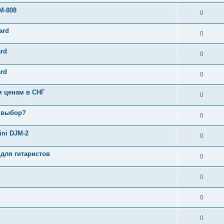
M-808
0
ard
0
rd
0
rd
0
м ценам в СНГ
0
й выбор?
0
ni DJM-2
0
для гитаристов
0
0
0
0