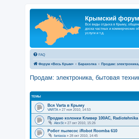
Крымский фору
Все виды отдыха в Крыму, общен
доска частных и коммерческих об
услуги и т.д.
FAQ
Форум «Весь Крым»
Барахолка
Продам: электроника,
Продам: электроника, бытовая техни
ТЕМЫ
Вся Varta в Крыму
VARTA
»
27 ноя 2010, 14:53
Продаю колонки Кливер 100АС, Radiotehnika
AlexSt
»
27 окт 2010, 15:26
Робот пылесос iRobot Roomba 610
fantasia
»
28 окт 2010, 14:45