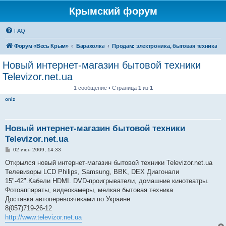
Крымский форум
FAQ
Форум «Весь Крым»
Барахолка
Продам: электроника, бытовая техника
Новый интернет-магазин бытовой техники
Televizor.net.ua
1 сообщение • Страница
1
из
1
oniz
Новый интернет-магазин бытовой техники
Televizor.net.ua
С
02 июн 2009, 14:33
о
о
Открылся новый интернет-магазин бытовой техники Televizor.net.ua
б
Телевизоры LCD Philips, Samsung, BBK, DEX Диагонали
щ
е
15"-42".Кабели HDMI. DVD-проигрыватели, домашние кинотеатры.
н
Фотоаппараты, видеокамеры, мелкая бытовая техника
и
е
Доставка автоперевозчиками по Украине
8(057)719-26-12
http://www.televizor.net.ua