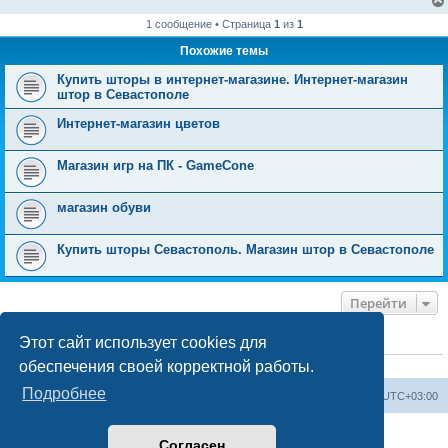
1 сообщение • Страница
1
из
1
Похожие темы
Купить шторы в интернет-магазине. Интернет-магазин
штор в Севастополе
Интернет-магазин цветов
Магазин игр на ПК - GameCone
магазин обуви
Купить шторы Севастополь. Магазин штор в Севастополе
Перейти
Этот сайт использует cookies для
КТО СЕЙЧАС НА КОНФЕРЕНЦИИ
обеспечения своей корректной работы.
Сейчас этот форум просматривают:
ClaudeBot [ИИ бот]
и 0 гостей
Подробнее
Форум «Весь Крым»
Наша команда
Часовой пояс:
UTC+03:00
Создано на основе phpBB® Forum Software © phpBB Limited
Согласен