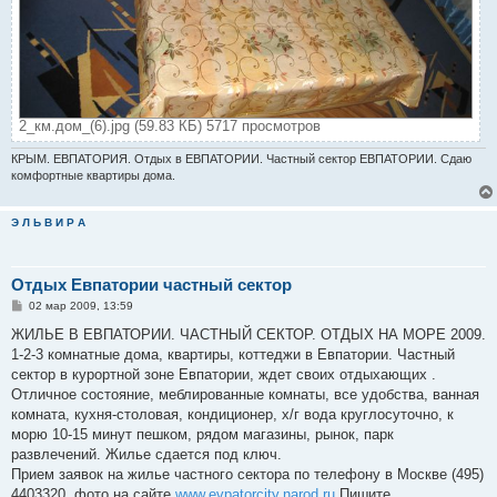
2_км.дом_(6).jpg (59.83 КБ) 5717 просмотров
КРЫМ. ЕВПАТОРИЯ. Отдых в ЕВПАТОРИИ. Частный сектор ЕВПАТОРИИ. Сдаю
комфортные квартиры дома.
Э Л Ь В И Р А
Отдых Евпатории частный сектор
С
02 мар 2009, 13:59
о
о
ЖИЛЬЕ В ЕВПАТОРИИ. ЧАСТНЫЙ СЕКТОР. ОТДЫХ НА МОРЕ 2009.
б
1-2-3 комнатные дома, квартиры, коттеджи в Евпатории. Частный
щ
е
сектор в курортной зоне Евпатории, ждет своих отдыхающих .
н
Отличное состояние, меблированные комнаты, все удобства, ванная
и
е
комната, кухня-столовая, кондиционер, х/г вода круглосуточно, к
морю 10-15 минут пешком, рядом магазины, рынок, парк
развлечений. Жилье сдается под ключ.
Прием заявок на жилье частного сектора по телефону в Москве (495)
4403320, фото на сайте
www.evpatorcity.narod.ru
Пишите