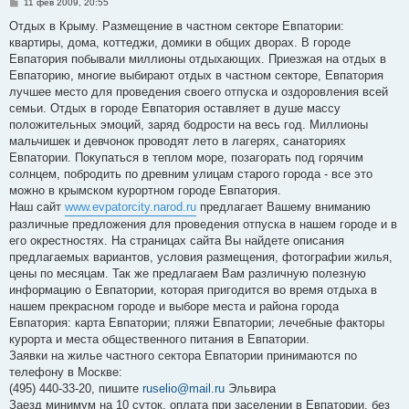
С
11 фев 2009, 20:55
о
о
Отдых в Крыму. Размещение в частном секторе Евпатории:
б
квартиры, дома, коттеджи, домики в общих дворах. В городе
щ
е
Евпатория побывали миллионы отдыхающих. Приезжая на отдых в
н
Евпаторию, многие выбирают отдых в частном секторе, Евпатория
и
е
лучшее место для проведения своего отпуска и оздоровления всей
семьи. Отдых в городе Евпатория оставляет в душе массу
положительных эмоций, заряд бодрости на весь год. Миллионы
мальчишек и девчонок проводят лето в лагерях, санаториях
Евпатории. Покупаться в теплом море, позагорать под горячим
солнцем, побродить по древним улицам старого города - все это
можно в крымском курортном городе Евпатория.
Наш сайт
www.evpatorcity.narod.ru
предлагает Вашему вниманию
различные предложения для проведения отпуска в нашем городе и в
его окрестностях. На страницах сайта Вы найдете описания
предлагаемых вариантов, условия размещения, фотографии жилья,
цены по месяцам. Так же предлагаем Вам различную полезную
информацию о Евпатории, которая пригодится во время отдыха в
нашем прекрасном городе и выборе места и района города
Евпатория: карта Евпатории; пляжи Евпатории; лечебные факторы
курорта и места общественного питания в Евпатории.
Заявки на жилье частного сектора Евпатории принимаются по
телефону в Москве:
(495) 440-33-20, пишите
ruselio@mail.ru
Эльвира
Заезд минимум на 10 суток, оплата при заселении в Евпатории, без