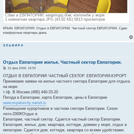
Сдаю в ЕВПАТОРИИ, квартиру,дом, коттедж у моря.
1 комнатная квартира.JPG (43.82 КБ) 5813 просмотров
КРЫМ. ЕВПАТОРИЯ. Отдых в ЕВПАТОРИИ. Частный сектор ЕВПАТОРИИ. Сдаю
комфортные квартиры дома.
Э Л Ь В И Р А
Отдых Евпатория жилье, Частный сектор Евпатории.
С
22 фев 2009, 19:55
о
о
ОТДЫХ В ЕВПАТОРИИ! ЧАСТНЫЙ СЕКТОР. ЕВПАТОРИЯ-КУРОРТ.
б
Принимаем заявки на жилье частного сектора Евпатории для отдыха
щ
е
на море.
н
т./ф. В Москве (495) 440-33-20
и
е
Погода в Евпатории, карта Евпатории, цены в Евпатории
www.evpatorcity.narod.ru
Размещение курортников в частном секторе Евпатории. Сезон
лето-2009!Отдых в
Евпатории, частный сектор. Сдается частный сектор Евпатории.
Евпатория, жилье, дом, квартира, коттедж, домики у моря, отдых в
евпатории. Сдается дом, коттедж, квартира со всеми удобствами.