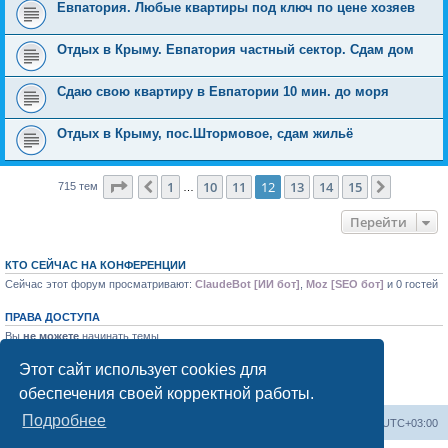
Евпатория. Любые квартиры под ключ по цене хозяев
Отдых в Крыму. Евпатория частный сектор. Сдам дом
Сдаю свою квартиру в Евпатории 10 мин. до моря
Отдых в Крыму, пос.Штормовое, сдам жильё
Страница
12
из
15
1
10
11
12
13
14
15
Пред.
След.
715 тем
…
Перейти
КТО СЕЙЧАС НА КОНФЕРЕНЦИИ
Сейчас этот форум просматривают:
ClaudeBot [ИИ бот]
,
Moz [SEO бот]
и 0 гостей
ПРАВА ДОСТУПА
Вы
не можете
начинать темы
Вы
не можете
отвечать на сообщения
Вы
не можете
редактировать свои сообщения
Этот сайт использует cookies для
Вы
не можете
удалять свои сообщения
обеспечения своей корректной работы.
Вы
не можете
добавлять вложения
Подробнее
Форум «Весь Крым»
Наша команда
Часовой пояс:
UTC+03:00