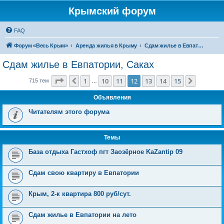
Крымский форум
FAQ
Форум «Весь Крым»
Аренда жилья в Крыму
Сдам жилье в Евпатории, Саках
Сдам жилье в Евпатории, Саках
Страница
12
из
15
1
10
11
12
13
14
15
Пред.
След.
715 тем
…
Объявления
Читателям этого форума
Темы
База отдыха Гастхоф пгт Заозёрное KaZantip 09
Сдам свою квартиру в Евпатории
Крым, 2-к квартира 800 руб/сут.
Сдам жилье в Евпатории на лето