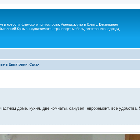
м
ие и новости Крымского полуострова. Аренда жилья в Крыму. Бесплатная
ъявлений Крыма: недвижимость, транспорт, мебель, электроника, одежда,
ье в Евпатории, Саках
частном доме, кухня, две комнаты, санузел, евроремонт, все удобства, 