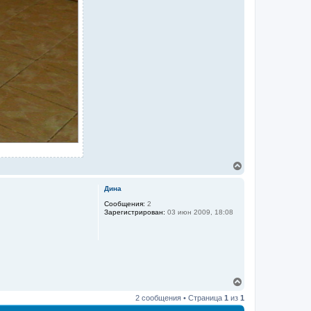
В
е
р
Дина
н
у
Сообщения:
2
Зарегистрирован:
03 июн 2009, 18:08
т
ь
с
я
к
н
а
В
ч
е
а
2 сообщения • Страница
1
из
1
р
л
н
у