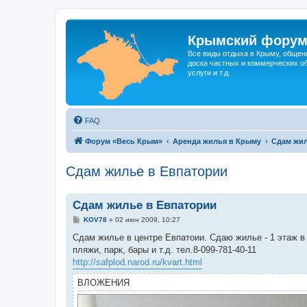
Крымский фору
Все виды отдыха в Крыму, общен
доска частных и коммерческих об
услуги и т.д.
FAQ
Форум «Весь Крым»
Аренда жилья в Крыму
Сдам жил
Сдам жилье в Евпатории
Сдам жилье в Евпатории
С
KOV78
»
02 июн 2009, 10:27
о
о
Сдам жилье в центре Евпатоии. Сдаю жилье - 1 этаж в 
б
пляжи, парк, бары и т.д. тел.8-099-781-40-11
щ
е
http://safplod.narod.ru/kvart.html
н
и
ВЛОЖЕНИЯ
е