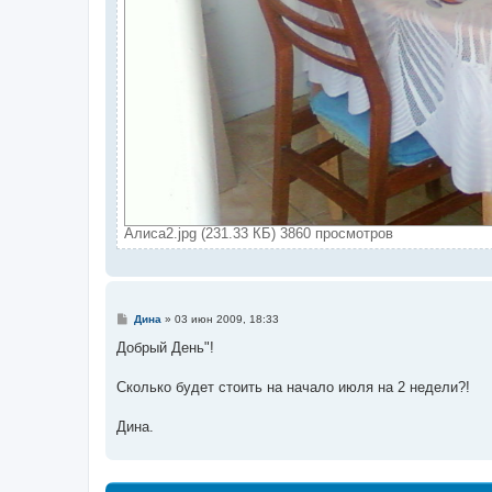
Алиса2.jpg (231.33 КБ) 3860 просмотров
С
Дина
»
03 июн 2009, 18:33
о
о
Добрый День"!
б
щ
е
Сколько будет стоить на начало июля на 2 недели?!
н
и
е
Дина.