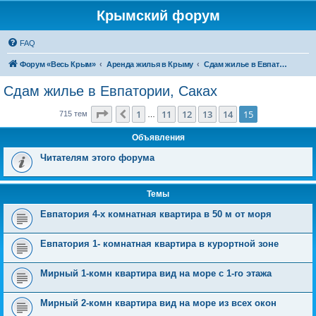
Крымский форум
FAQ
Форум «Весь Крым»
Аренда жилья в Крыму
Сдам жилье в Евпатории, Саках
Сдам жилье в Евпатории, Саках
Страница
15
из
15
1
11
12
13
14
15
Пред.
715 тем
…
Объявления
Читателям этого форума
Темы
Евпатория 4-х комнатная квартира в 50 м от моря
Евпатория 1- комнатная квартира в курортной зоне
Мирный 1-комн квартира вид на море c 1-го этажа
Мирный 2-комн квартира вид на море из всех окон