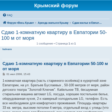
Крымский форум
FAQ
Форум «Весь Крым»
Аренда жилья в Крыму
Сдам жилье в Евпатории, Саках
Сдаю 1-комнатную квартиру в Евпатории 50-
100 м от моря
1 сообщение • Страница
1
из
1
kalvaro
Сдаю 1-комнатную квартиру в Евпатории 50-100 м
от моря
С
01 июл 2006, 15:43
о
о
1-комнатная квартира (часть старинного особняка) в курортной зоне
б
Евпатории, на ул. Братьев Буслаевых , 50-100 метров от моря, район
щ
е
детского театра "Золотой Ключик". Кабельное ТВ, бесшумная
н
стиральная машина автомат LG, посуда, хорошее постельное белье,
и
е
оборудованная кухня, 2-х камерный холодильник LG, телефон. Есть
все необходимое для комфортного проживания. Площадь квартиры
33 кв. метра, высокие потолки 4 метра, отдельный вход с улицы (что