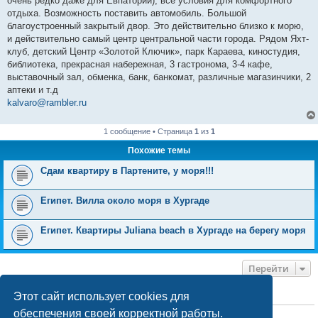
очень редко даже для Евпатории), все условия для комфортного
отдыха. Возможность поставить автомобиль. Большой
благоустроенный закрытый двор. Это действительно близко к морю,
и действительно самый центр центральной части города. Рядом Яхт-
клуб, детский Центр «Золотой Ключик», парк Караева, киностудия,
библиотека, прекрасная набережная, 3 гастронома, 3-4 кафе,
выставочный зал, обменка, банк, банкомат, различные магазинчики, 2
аптеки и т.д
kalvaro@rambler.ru
1 сообщение • Страница
1
из
1
Похожие темы
Сдам квартиру в Партените, у моря!!!
Египет. Вилла около моря в Хургаде
Египет. Квартиры Juliana beach в Хургаде на берегу моря
Перейти
Этот сайт использует cookies для
КТО СЕЙЧАС НА КОНФЕРЕНЦИИ
обеспечения своей корректной работы.
Сейчас этот форум просматривают:
ClaudeBot [ИИ бот]
и 1 гость