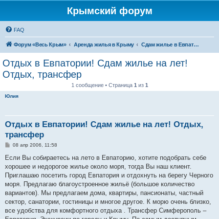
Крымский форум
FAQ
Форум «Весь Крым»
Аренда жилья в Крыму
Сдам жилье в Евпатории, Саках
Отдых в Евпатории! Сдам жилье на лет!
Отдых, трансфер
1 сообщение • Страница
1
из
1
Юлия
Отдых в Евпатории! Сдам жилье на лет! Отдых,
трансфер
С
08 апр 2006, 11:58
о
о
Если Вы собираетесь на лето в Евпаторию, хотите подобрать себе
б
хорошее и недорогое жилье около моря, тогда Вы наш клиент.
щ
е
Приглашаю посетить город Евпатория и отдохнуть на берегу Черного
н
моря. Предлагаю благоустроенное жильё (большое количество
и
е
вариантов). Мы предлагаем дома, квартиры, пансионаты, частный
сектор, санатории, гостиницы и многое другое. К морю очень близко,
все удобства для комфортного отдыха . Трансфер Симферополь –