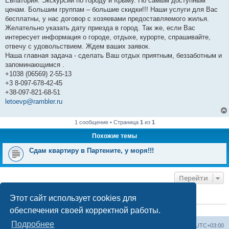
Евпатория. Экскурсии по городу и Крыму. По самым доступным
ценам. Большим группам – большие скидки!!! Наши услуги для Вас
бесплатны, у нас договор с хозяевами предоставляемого жилья.
Желательно указать дату приезда в город. Так же, если Вас
интересует информация о городе, отдыхе, курорте, спрашивайте,
отвечу с удовольствием. Ждем ваших заявок.
Наша главная задача - сделать Ваш отдых приятным, беззаботным и
запоминающимся .
+1038 (06569) 2-55-13
+3 8-097-678-42-45
+38-097-821-68-51
letoevp@rambler.ru
1 сообщение • Страница
1
из
1
Похожие темы
Сдам квартиру в Партените, у моря!!!
Перейти
Этот сайт использует cookies для
КТО СЕЙЧАС НА КОНФЕРЕНЦИИ
обеспечения своей корректной работы.
Сейчас этот форум просматривают:
ClaudeBot [ИИ бот]
и 1 гость
Подробнее
Форум «Весь Крым»
Наша команда
Часовой пояс:
UTC+03:00