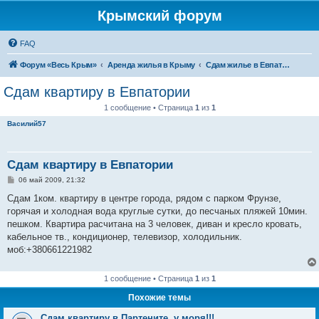
Крымский форум
FAQ
Форум «Весь Крым»
Аренда жилья в Крыму
Сдам жилье в Евпатории, Саках
Сдам квартиру в Евпатории
1 сообщение • Страница
1
из
1
Василий57
Сдам квартиру в Евпатории
С
06 май 2009, 21:32
о
о
Сдам 1ком. квартиру в центре города, рядом с парком Фрунзе,
б
горячая и холодная вода круглые сутки, до песчаных пляжей 10мин.
щ
е
пешком. Квартира расчитана на 3 человек, диван и кресло кровать,
н
кабельное тв., кондиционер, телевизор, холодильник.
и
е
моб:+380661221982
1 сообщение • Страница
1
из
1
Похожие темы
Сдам квартиру в Партените, у моря!!!