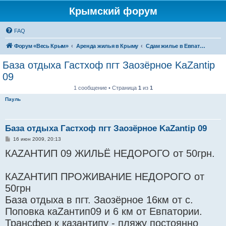
Крымский форум
FAQ
Форум «Весь Крым»
Аренда жилья в Крыму
Сдам жилье в Евпатории, Саках
База отдыха Гастхоф пгт Заозёрное KaZantip
09
1 сообщение • Страница
1
из
1
Пауль
База отдыха Гастхоф пгт Заозёрное KaZantip 09
С
16 июн 2009, 20:13
о
КАZАНТИП 09 ЖИЛЬЁ НЕДОРОГО от 50грн.
о
б
щ
е
КАZАНТИП ПРОЖИВАНИЕ НЕДОРОГО от
н
и
50грн
е
База отдыха в пгт. Заозёрное 16км от с.
Поповка каZантип09 и 6 км от Евпатории.
Трансфер к казантипу - пляжу постоянно