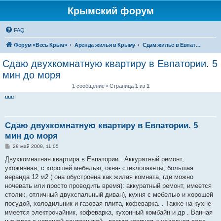
Крымский форум
FAQ
Форум «Весь Крым»
Аренда жилья в Крыму
Сдам жилье в Евпатории, Саках
Сдаю двухкомнатную квартиру в Евпатории. 5
мин до моря
1 сообщение • Страница
1
из
1
uuu
Сдаю двухкомнатную квартиру в Евпатории. 5
мин до моря
С
29 май 2009, 11:05
о
о
Двухкомнатная квартира в Евпатории . Аккуратный ремонт,
б
ухоженная, с хорошей мебелью, окна- стеклопакеты, большая
щ
е
веранда 12 м2 ( она обустроена как жилая комната, где можно
н
ночевать или просто проводить время): аккуратный ремонт, имеется
и
е
столик, отличный двухспальный диван), кухня с мебелью и хорошей
посудой, холодильник и газовая плита, кофеварка. . Также на кухне
имеется электрочайник, кофеварка, кухонный комбайн и др . Ванная