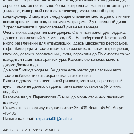
и туалет с хорошей сантехникой , всегда горячая и холодная вода,
хорошее чистое постельное белье, стиральная машина-автомат, утюг
,пылесос, импортный цветной телевизор, музыкальный центр,
кондиционер. В квартире следующие спальные места: две отличные
новые кровати с ортопедическими матрацами, 2-ух спальный диван ,
2 кресла-кровати и двухспальный диван на веранде.
Очень тихий, аккуратненький дворик. Отличный район для отдыха.
До всех развлечений 5- 7 мин. ходьбы. На набережной Терешковой
много развлечений для отдыхающих. Здесь множество ресторанов,
кафе, бильярды, а также множество развлекательных аттракционов,
клоунов, детских развлечений , яхты, параходы др.Поблизости также
находятся памятники архитектуры: Караимские кенасы, мечеть
Джума-Джами и др.
До моря 5 минут ходьбы. Во дворе есть место для стоянки авто.
Также поблизости есть охраняемая автостоянка.
Рядом с домом есть небольшой рыночек, магазин, переговорный
пункт. Также не далеко от дома трамвайная остановка (4- 5 мин.
ходьбы).
Квартира на ул. Перекопская (5 мин. до моря- отличных песчаных
пляжей)
Стоимость за квартиру в сутки в июне-35- 40$.Июль -45-50. Август
-45-40$
Пишите на e-mail:
evpatoria08@mail.ru
ЖИЛЬЕ В ЕВПАТОРИИ ОТ ХОЗЯЕВ!!!