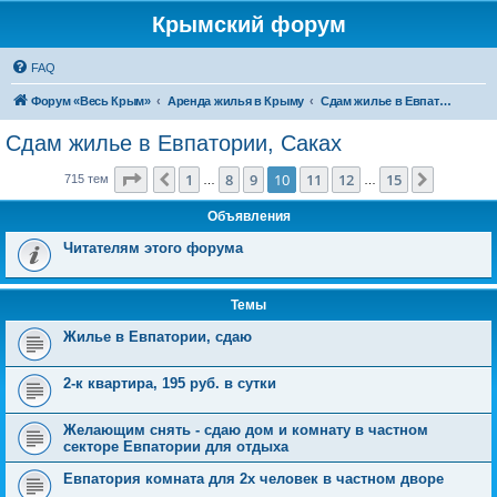
Крымский форум
FAQ
Форум «Весь Крым»
Аренда жилья в Крыму
Сдам жилье в Евпатории, Саках
Сдам жилье в Евпатории, Саках
Страница
10
из
15
1
8
9
10
11
12
15
Пред.
След.
715 тем
…
…
Объявления
Читателям этого форума
Темы
Жилье в Евпатории, сдаю
2-к квартира, 195 руб. в сутки
Желающим снять - сдаю дом и комнату в частном
секторе Евпатории для отдыха
Евпатория комната для 2х человек в частном дворе