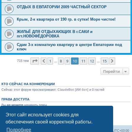
ОТДЫХ В ЕВПАТОРИИ 2009 ЧАСТНЫЙ СЕКТОР
Крым, 2-к квартира от 190 гр. в сутки! Море чистое!
ЖИЛЬЁ ДЛЯ ОТДЫХАЮЩИХ В г.САКИ и
пгт.НОВОФЁДОРОВКА
Сдам 3-х комнатную квартиру в центре Евпатории под
ключ
Страница
10
из
15
1
8
9
10
11
12
15
Пред.
След.
715 тем
…
…
Перейти
КТО СЕЙЧАС НА КОНФЕРЕНЦИИ
Сейчас этот форум просматривают:
ClaudeBot [ИИ бот]
и 0 гостей
ПРАВА ДОСТУПА
Вы
не можете
начинать темы
Вы
не можете
отвечать на сообщения
Вы
не можете
редактировать свои сообщения
Этот сайт использует cookies для
Вы
не можете
удалять свои сообщения
обеспечения своей корректной работы.
Вы
не можете
добавлять вложения
Подробнее
Форум «Весь Крым»
Наша команда
Часовой пояс:
UTC+03:00