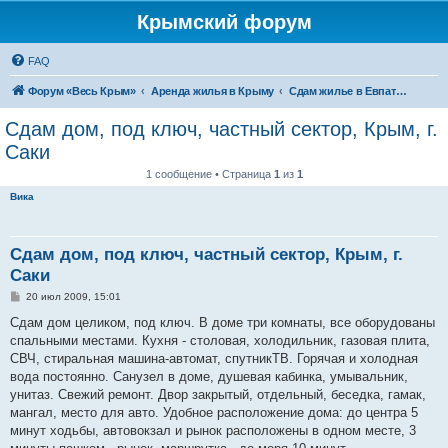
Крымский форум
FAQ
Форум «Весь Крым»
Аренда жилья в Крыму
Сдам жилье в Евпатории, Саках
Сдам дом, под ключ, частный сектор, Крым, г.
Саки
1 сообщение • Страница
1
из
1
Вика
Сдам дом, под ключ, частный сектор, Крым, г.
Саки
С
20 июл 2009, 15:01
о
о
Сдам дом целиком, под ключ. В доме три комнаты, все оборудованы
б
спальными местами. Кухня - столовая, холодильник, газовая плита,
щ
е
СВЧ, стиральная машина-автомат, спутникТВ. Горячая и холодная
н
вода постоянно. Санузел в доме, душевая кабинка, умывальник,
и
е
унитаз. Свежий ремонт. Двор закрытый, отдельный, беседка, гамак,
мангал, место для авто. Удобное расположение дома: до центра 5
минут ходьбы, автовокзал и рынок расположены в одном месте, 3