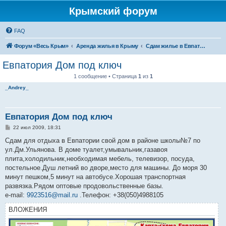
Крымский форум
FAQ
Форум «Весь Крым»
Аренда жилья в Крыму
Сдам жилье в Евпатории, Саках
Евпатория Дом под ключ
1 сообщение • Страница
1
из
1
_Andrey_
Евпатория Дом под ключ
С
22 июл 2009, 18:31
о
о
Сдам для отдыха в Евпатории свой дом в районе школы№7 по
б
ул.Дм.Ульянова. В доме туалет,умывальник,газавоя
щ
е
плита,холодильник,необходимая мебель, телевизор, посуда,
н
постельное.Душ летний во дворе,место для машины. До моря 30
и
е
минут пешком,5 минут на автобусе.Хорошая транспортная
развязка.Рядом оптовые продовольственные базы.
e-mail:
9923516@mail.ru
.Телефон: +38(050)4988105
ВЛОЖЕНИЯ