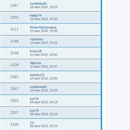
svetlanka81
2167
16 июн 2010, 19:24
indigo74
2201
16 июн 2010, 10:43
Юлия Евгеньевна
2111
15 июн 2010, 19:06
vitaminox
2148
14 июн 2010, 23:11
krassoff
2249
11 июн 2010, 18:50
Valycha
2128
11 июн 2010, 15:47
ivashka72
2397
10 июн 2010, 23:05
svetlanka81
2147
10 июн 2010, 10:29
kov76
2322
09 июн 2010, 09:19
kov76
2337
09 июн 2010, 09:16
Се
2135
08 июн 2010, 20:15