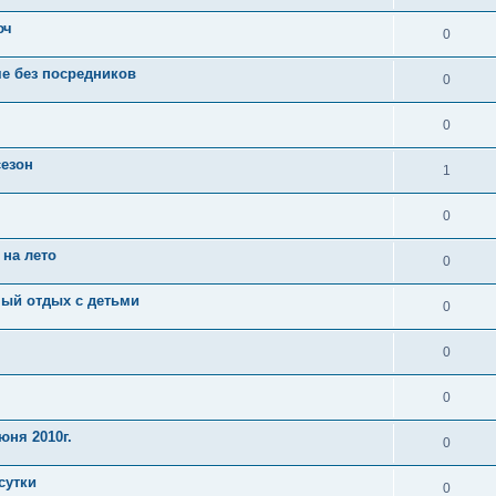
юч
0
ме без посредников
0
0
сезон
1
0
 на лето
0
ный отдых с детьми
0
0
0
юня 2010г.
0
 сутки
0