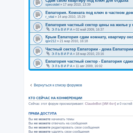
Сдам свою квартиру под ключ для отдыха
specotdel
»
17 апр 2010, 13:39
Евпатория. Комната под ключ в частном до
r_vital
»
14 апр 2010, 15:29
Евпатория частный сектор цены на жилье у
Э Л Ь В И Р А
»
02 май 2009, 16:37
Крым Евпатория сдам комнату, квартиру ок
igor212
»
21 мар 2010, 16:18
Частный сектор Евпатории - дома Евпатории
Э Л Ь В И Р А
»
18 мар 2010, 23:16
Евпатория частный сектор - Евпатория сда
Э Л Ь В И Р А
»
11 авг 2009, 16:02
Вернуться к списку форумов
КТО СЕЙЧАС НА КОНФЕРЕНЦИИ
Сейчас этот форум просматривают:
ClaudeBot [ИИ бот]
и 0 гостей
ПРАВА ДОСТУПА
Вы
не можете
начинать темы
Вы
не можете
отвечать на сообщения
Вы
не можете
редактировать свои сообщения
Вы
не можете
удалять свои сообщения