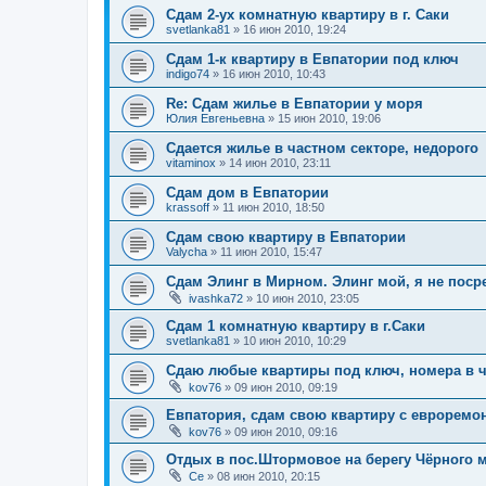
Сдам 2-ух комнатную квартиру в г. Саки
svetlanka81
»
16 июн 2010, 19:24
Cдам 1-к квартиру в Евпатории под ключ
indigo74
»
16 июн 2010, 10:43
Re: Сдам жилье в Евпатории у моря
Юлия Евгеньевна
»
15 июн 2010, 19:06
Сдается жилье в частном секторе, недорого
vitaminox
»
14 июн 2010, 23:11
Сдам дом в Евпатории
krassoff
»
11 июн 2010, 18:50
Сдам свою квартиру в Евпатории
Valycha
»
11 июн 2010, 15:47
Сдам Элинг в Мирном. Элинг мой, я не поср
ivashka72
»
10 июн 2010, 23:05
Сдам 1 комнатную квартиру в г.Саки
svetlanka81
»
10 июн 2010, 10:29
Сдаю любые квартиры под ключ, номера в ч
kov76
»
09 июн 2010, 09:19
Евпатория, сдам свою квартиру с евроремон
kov76
»
09 июн 2010, 09:16
Отдых в пос.Штормовое на берегу Чёрного 
Се
»
08 июн 2010, 20:15