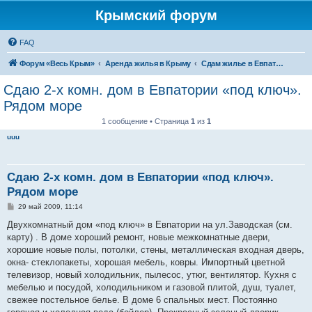
Крымский форум
FAQ
Форум «Весь Крым»
Аренда жилья в Крыму
Сдам жилье в Евпатории, Саках
Сдаю 2-х комн. дом в Евпатории «под ключ».
Рядом море
1 сообщение • Страница
1
из
1
uuu
Сдаю 2-х комн. дом в Евпатории «под ключ».
Рядом море
С
29 май 2009, 11:14
о
о
Двухкомнатный дом «под ключ» в Евпатории на ул.Заводская (см.
б
карту) . В доме хороший ремонт, новые межкомнатные двери,
щ
е
хорошие новые полы, потолки, стены, металлическая входная дверь,
н
окна- стеклопакеты, хорошая мебель, ковры. Импортный цветной
и
е
телевизор, новый холодильник, пылесос, утюг, вентилятор. Кухня c
мебелью и посудой, холодильником и газовой плитой, душ, туалет,
свежее постельное белье. В доме 6 спальных мест. Постоянно