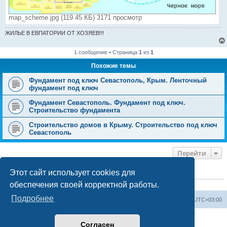
map_scheme.jpg (119.45 КБ) 3171 просмотр
ЖИЛЬЕ В ЕВПАТОРИИ ОТ ХОЗЯЕВ!!!
1 сообщение • Страница
1
из
1
Похожие темы
Фундамент под ключ Севастополь, Крым. Ленточный
фундамент под ключ
Фундамент Севастополь. Фундамент под ключ.
Строительство фундамента
Строительство домов в Крыму. Строительство под ключ
Севастополь
Перейти
Этот сайт использует cookies для
КТО СЕЙЧАС НА КОНФЕРЕНЦИИ
обеспечения своей корректной работы.
Сейчас этот форум просматривают:
ClaudeBot [ИИ бот]
и 0 гостей
Подробнее
Форум «Весь Крым»
Наша команда
Часовой пояс:
UTC+03:00
Создано на основе phpBB® Forum Software © phpBB Limited
Согласен
Конфиденциальность
|
Правила