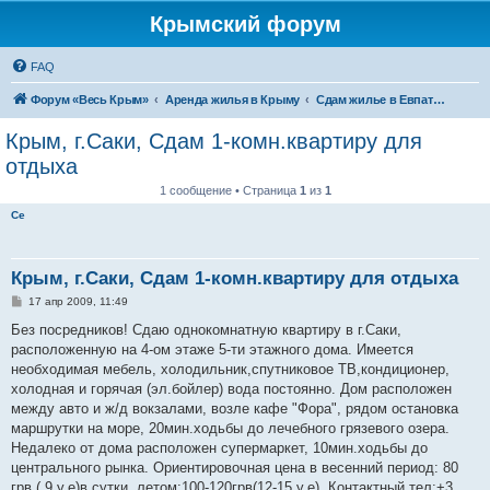
Крымский форум
FAQ
Форум «Весь Крым»
Аренда жилья в Крыму
Сдам жилье в Евпатории, Саках
Крым, г.Саки, Сдам 1-комн.квартиру для
отдыха
1 сообщение • Страница
1
из
1
Се
Крым, г.Саки, Сдам 1-комн.квартиру для отдыха
С
17 апр 2009, 11:49
о
о
Без посредников! Сдаю однокомнатную квартиру в г.Саки,
б
расположенную на 4-ом этаже 5-ти этажного дома. Имеется
щ
е
необходимая мебель, холодильник,спутниковое ТВ,кондиционер,
н
холодная и горячая (эл.бойлер) вода постоянно. Дом расположен
и
е
между авто и ж/д вокзалами, возле кафе "Фора", рядом остановка
маршрутки на море, 20мин.ходьбы до лечебного грязевого озера.
Недалеко от дома расположен супермаркет, 10мин.ходьбы до
центрального рынка. Ориентировочная цена в весенний период: 80
грв.( 9 у.е)в сутки, летом:100-120грв(12-15 у.е). Контактный тел:+3