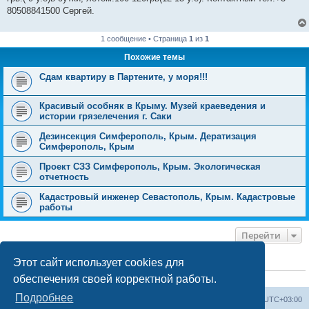
80508841500 Сергей.
1 сообщение • Страница
1
из
1
Похожие темы
Сдам квартиру в Партените, у моря!!!
Красивый особняк в Крыму. Музей краеведения и
истории грязелечения г. Саки
Дезинсекция Симферополь, Крым. Дератизация
Симферополь, Крым
Проект СЗЗ Симферополь, Крым. Экологическая
отчетность
Кадастровый инженер Севастополь, Крым. Кадастровые
работы
Перейти
Этот сайт использует cookies для
КТО СЕЙЧАС НА КОНФЕРЕНЦИИ
обеспечения своей корректной работы.
Сейчас этот форум просматривают:
ClaudeBot [ИИ бот]
и 2 гостя
Подробнее
Форум «Весь Крым»
Наша команда
Часовой пояс:
UTC+03:00