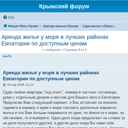
Крымский форум
FAQ
Форум «Весь Крым»
Аренда жилья в Крыму
Сдам жилье в Евпатории, Саках
Аренда жилья у моря в лучших районах
Евпатории по доступным ценам
1 сообщение • Страница
1
из
1
kov76
Аренда жилья у моря в лучших районах
Евпатории по доступным ценам
С
03 апр 2009, 21:24
о
о
Сдаю любые квартиры "под ключ", номера в частных гостиницах,
б
дома с отдельным двором и местом для Вашего авто в Евпатории.
щ
е
Предлагаю Вам следующий вариант: я Вас встречаю на вокзале,
н
садимся в машину и едем к морю смотреть различные варианты
и
е
жилья и что Вам больше понравится по цене, по близости к морю, по
обстановке, то и выберете. Одно дело когда предлагают на словах (а
на деле получается другое), а другое дело когда Вы сами себе