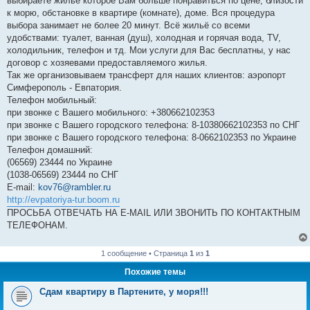
выбираете жильё которое Вам больше понравиться по цене, близости
к морю, обстановке в квартире (комнате), доме. Вся процедура
выбора занимает не более 20 минут. Всё жильё со всеми
удобствами: туалет, ванная (душ), холодная и горячая вода, TV,
холодильник, телефон и тд. Мои услуги для Вас бесплатны, у нас
договор с хозяевами предоставляемого жилья.
Так же организовываем трансферт для наших клиентов: аэропорт
Симферополь - Евпатория.
Телефон мобильный:
при звонке с Вашего мобильного: +380662102353
при звонке с Вашего городского телефона: 8-10380662102353 по СНГ
при звонке с Вашего городского телефона: 8-0662102353 по Украине
Телефон домашний:
(06569) 23444 по Украине
(1038-06569) 23444 по СНГ
E-mail:
kov76@rambler.ru
http://evpatoriya-tur.boom.ru
ПРОСЬБА ОТВЕЧАТЬ НА E-MAIL ИЛИ ЗВОНИТЬ ПО КОНТАКТНЫМ
ТЕЛЕФОНАМ.
1 сообщение • Страница
1
из
1
Похожие темы
Сдам квартиру в Партените, у моря!!!