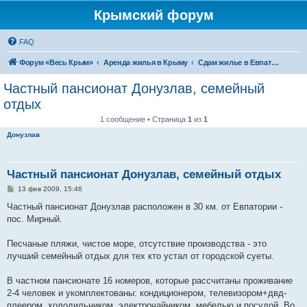
Крымский форум
FAQ
Форум «Весь Крым»
Аренда жилья в Крыму
Сдам жилье в Евпатории, Саках
Частный пансионат Донузлав, семейный
отдых
1 сообщение • Страница
1
из
1
Донузлав
Частный пансионат Донузлав, семейный отдых
С
13 фев 2009, 15:46
о
о
Частный пансионат Донузлав расположен в 30 км. от Евпатории -
б
пос. Мирный.
щ
е
н
Песчаные пляжи, чистое море, отсутствие производства - это
и
е
лучший семейный отдых для тех кто устал от городской суеты.
В частном пансионате 16 номеров, которые рассчитаны проживание
2-4 человек и укомплектованы: кондиционером, телевизором+двд-
плеером, холодильником, электрочайником, мебелью и посудой. Во