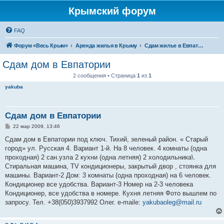
Крымский форум
FAQ
Форум «Весь Крым»
Аренда жилья в Крыму
Сдам жилье в Евпатории, Саках
Сдам дом в Евпатории
2 сообщения • Страница
1
из
1
yakuba
Сдам дом в Евпатории
С
22 мар 2009, 13:46
о
о
Сдам дом в Евпатории под ключ. Тихий, зеленый район. « Старый
б
город» ул. Русская 4. Вариант 1-й. На 8 человек. 4 комнаты (одна
щ
е
проходная) 2 сан.узла 2 кухни (одна летняя) 2 холодильника\.
н
Стиральная машина, TV кондиционеры, закрытый двор , стоянка для
и
е
машины. Вариант-2 Дом: 3 комнаты (одна проходная) на 6 человек.
Кондиционер все удобства. Вариант-3 Номер на 2-3 человека
Кондиционер, все удобства в номере. Кухня летняя Фото вышлем по
запросу. Тел. +38(050)3937992 Олег. e-maile:
yakubaoleg@mail.ru