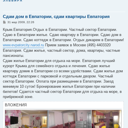
Э Л Ь В И Р А
Сдам дом в Евпатории, сдам квартиры Евпатория
С
31 мар 2009, 22:26
о
о
Крым.Евпатория.Отдых в Евпатории. Частный сектор Евпатории.
б
Сдаю в Евпатории жилье. Сдаю квартиру в Евпатории. Сдаю дом в
щ
е
Евпатории. Сдаю коттедж в Евпатории. Отдых дикарем в Евпатории!
н
www.evpatorcity.narod.ru
Прием заявок в Москве (495) 4403320
и
е
Евпатория. Сдам жилье, частный сектор, дома, квартиры, частные
пансионаты.
Сдам жилье Евпатории для отдыха на море. Евпатория лучший
курорт Крыма для семейного отдыха и лечения. Сдаю жилье
квартиру домик в Евпатории со всеми удобствами. Сдам жилье дом
коттедж Евпатории с парковкой и отдельным двором. Частный
сектор Евпатории. Оплата при размещении в Евпатории. Заезд
минимум 10 суток! Бронирование жилья Евпатории при наличии
билетов! Сдается частный сектор Евпатории для отдыха на море, в
прибрежной зоне.
ВЛОЖЕНИЯ