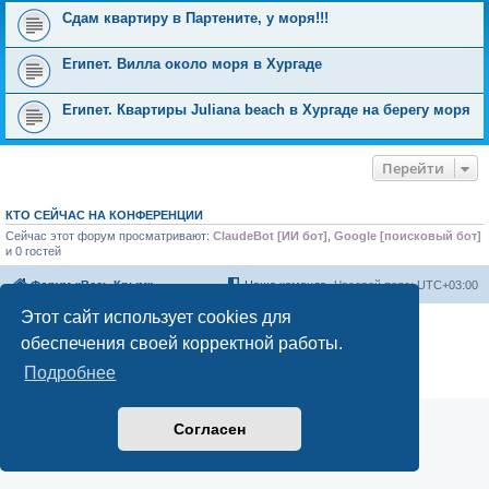
Сдам квартиру в Партените, у моря!!!
Египет. Вилла около моря в Хургаде
Египет. Квартиры Juliana beach в Хургаде на берегу моря
Перейти
КТО СЕЙЧАС НА КОНФЕРЕНЦИИ
Сейчас этот форум просматривают:
ClaudeBot [ИИ бот]
,
Google [поисковый бот]
и 0 гостей
Форум «Весь Крым»
Наша команда
Часовой пояс:
UTC+03:00
Этот сайт использует cookies для
Создано на основе phpBB® Forum Software © phpBB Limited
обеспечения своей корректной работы.
Конфиденциальность
|
Правила
Подробнее
Согласен