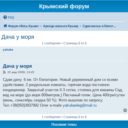
Крымский форум
FAQ
Форум «Весь Крым»
Аренда жилья в Крыму
Сдам жилье в Евпатории, Саках
Дача у моря
1 сообщение • Страница
1
из
1
yakuba
Дача у моря
С
22 мар 2009, 13:45
о
о
Сдам дачу. 6 км. От Евпатории. Новый деревянный дом со всеми
б
удобствами, 2 раздельные комнаты, горячая вода постоянно
щ
е
кондиционер. Закрытый участок 6.3 сотки, стоянка для машины Сад,
н
вид на море (до моря 800метров,) Песчаный пляж. Цена 400грн/сутки
и
е
(июнь, сеньтябрь скидка 50 %). Фото вышлем по запросу.
Тел.+38(050)3937992 Олег e-maile
yakubaoleg@mail.ru
1 сообщение • Страница
1
из
1
Похожие темы