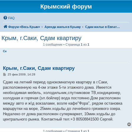
Крымский форум
FAQ
Форум «Весь Крым»
Аренда жилья в Крыму
Сдам жилье в Евпатории, Саках
Крым, г.Саки, Сдам квартиру
1 сообщение • Страница
1
из
1
Се
Крым, г.Саки, Сдам квартиру
С
25 фев 2009, 14:28
о
о
Сдаю на летний период однокомнатную квартиру в г.Саки,
б
расположенную на 4-ом этаже 5-ти этажного дома. Имеется
щ
е
необходимая мебель, холодильник,спутниковое ТВ,кондиционер,
н
холодная и горячая (эл.бойлер) вода постоянно.Дом расположен
и
е
между авто и ж\д вокзалами, возле кафе"Фора", рядом остановка
маршрутки на море, 25мин.ходьбы до лечебного грязевого озера.
Недалеко от дома расположен супермаркет, 10мин.ходьбы до
центрального рынка. Контактный тел:+3 80508841500 Сергей.
1 сообщение • Страница
1
из
1