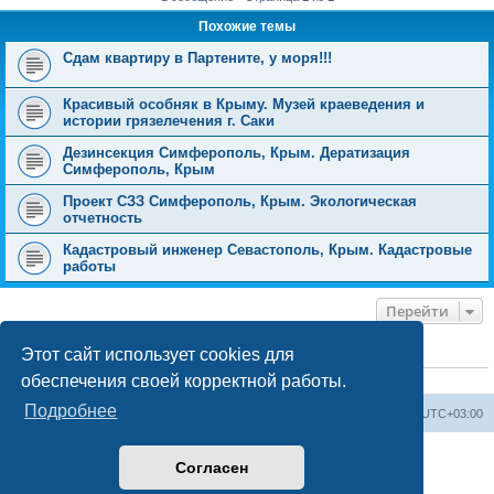
Похожие темы
Сдам квартиру в Партените, у моря!!!
Красивый особняк в Крыму. Музей краеведения и
истории грязелечения г. Саки
Дезинсекция Симферополь, Крым. Дератизация
Симферополь, Крым
Проект СЗЗ Симферополь, Крым. Экологическая
отчетность
Кадастровый инженер Севастополь, Крым. Кадастровые
работы
Перейти
Этот сайт использует cookies для
КТО СЕЙЧАС НА КОНФЕРЕНЦИИ
обеспечения своей корректной работы.
Сейчас этот форум просматривают:
ClaudeBot [ИИ бот]
и 2 гостя
Подробнее
Форум «Весь Крым»
Наша команда
Часовой пояс:
UTC+03:00
Создано на основе phpBB® Forum Software © phpBB Limited
Согласен
Конфиденциальность
|
Правила