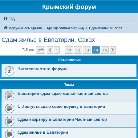
Крымский форум
FAQ
Форум «Весь Крым»
Аренда жилья в Крыму
Сдам жилье в Евпатории, Саках
Сдам жилье в Евпатории, Саках
Страница
14
из
15
1
11
12
13
14
15
Пред.
След.
715 тем
…
Объявления
Читателям этого форума
Темы
Евпатория сдам сдаю жильё частный сектор
С 3 августа сдаю свою двушку в Евпатории
Сдам квартиру в Евпатории Частный сектор
Сдам жилье в Евпатории