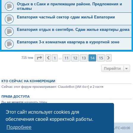
Отдых в г.Саки и прилежащем районе. Предложения и
отзывы
Евпатория частный сектор сдам жильё Евпатории
Евпатория отдых в сентябре. Сдам жилье квартиры дома
Евпатория 3-х комнатная квартира в курортной зоне
Страница
14
из
15
1
11
12
13
14
15
Пред.
След.
715 тем
…
Перейти
КТО СЕЙЧАС НА КОНФЕРЕНЦИИ
Сейчас этот форум просматривают:
ClaudeBot [ИИ бот]
и 2 гостя
ПРАВА ДОСТУПА
Вы
не можете
начинать темы
Вы
не можете
отвечать на сообщения
Вы
не можете
редактировать свои сообщения
Этот сайт использует cookies для
Вы
не можете
удалять свои сообщения
обеспечения своей корректной работы.
Вы
не можете
добавлять вложения
Подробнее
Форум «Весь Крым»
Наша команда
Часовой пояс:
UTC+03:00