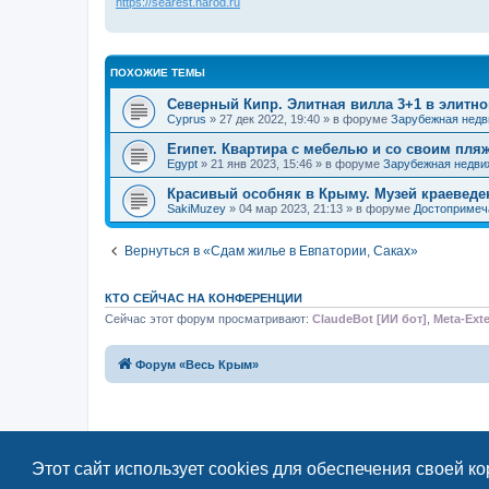
https://searest.narod.ru
ПОХОЖИЕ ТЕМЫ
Северный Кипр. Элитная вилла 3+1 в элитн
Cyprus
» 27 дек 2022, 19:40 » в форуме
Зарубежная нед
Египет. Квартира с мебелью и со своим пля
Egypt
» 21 янв 2023, 15:46 » в форуме
Зарубежная недви
Красивый особняк в Крыму. Музей краеведен
SakiMuzey
» 04 мар 2023, 21:13 » в форуме
Достопримеч
Вернуться в «Сдам жилье в Евпатории, Саках»
КТО СЕЙЧАС НА КОНФЕРЕНЦИИ
Сейчас этот форум просматривают:
ClaudeBot [ИИ бот]
,
Meta-Exte
Форум «Весь Крым»
Этот сайт использует cookies для обеспечения своей к