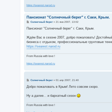
https://searest.narod.ru
Пансионат "Солнечный берег" г. Саки, Крым.
С
Солнечный берег
»
21 янв 2007, 13:02
о
о
Пансионат "Солнечный берег" г. Саки, Крым.
б
щ
е
Ждём Вас в сезоне 2007, добро пожаловать! Достойный
н
бизнеса с отдыхом, профессиональные грунтовые тенн
и
е
https://searest.narod.ru
From Russia with love !
https://searest.narod.ru
С
Солнечный берег
»
01 апр 2007, 21:40
о
о
Добро пожаловать в Крым! Лето совсем скоро.
б
щ
е
Ну а далее... и бархатный сезон
н
и
е
From Russia with love !