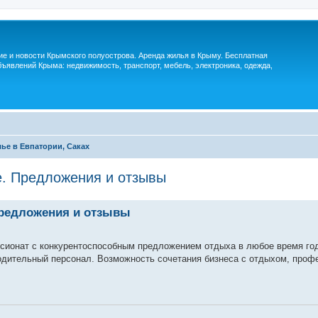
м
ие и новости Крымского полуострова. Аренда жилья в Крыму. Бесплатная
ъявлений Крыма: недвижимость, транспорт, мебель, электроника, одежда,
ье в Евпатории, Саках
е. Предложения и отзывы
Предложения и отзывы
нсионат с конкурентоспособным предложением отдыха в любое время го
ходительный персонал. Возможность сочетания бизнеса с отдыхом, про