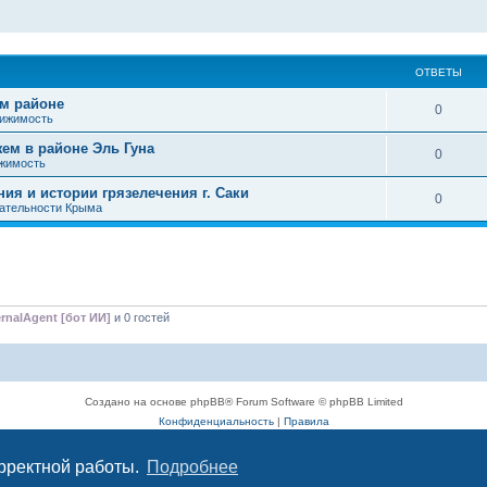
ОТВЕТЫ
ом районе
0
вижимость
жем в районе Эль Гуна
0
жимость
ия и истории грязелечения г. Саки
0
ательности Крыма
rnalAgent [бот ИИ]
и 0 гостей
Создано на основе phpBB® Forum Software © phpBB Limited
Конфиденциальность
|
Правила
орректной работы.
Подробнее