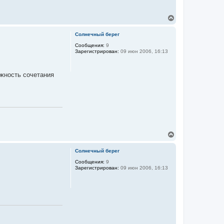
В
е
р
Солнечный берег
н
у
Сообщения:
9
Зарегистрирован:
09 июн 2006, 16:13
т
ь
с
я
ожность сочетания
к
н
а
ч
а
л
у
В
е
р
Солнечный берег
н
у
Сообщения:
9
Зарегистрирован:
09 июн 2006, 16:13
т
ь
с
я
к
н
а
ч