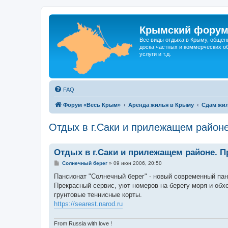
Крымский фору
Все виды отдыха в Крыму, общен
доска частных и коммерческих об
услуги и т.д.
FAQ
Форум «Весь Крым»
Аренда жилья в Крыму
Сдам жил
Отдых в г.Саки и прилежащем район
Отдых в г.Саки и прилежащем районе. 
С
Солнечный берег
»
09 июн 2006, 20:50
о
о
Пансионат "Солнечный берег" - новый современный па
б
Прекрасный сервис, уют номеров на берегу моря и об
щ
е
грунтовые теннисные корты.
н
https://searest.narod.ru
и
е
From Russia with love !