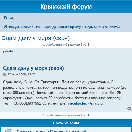
Крымский форум
FAQ
Форум «Весь Крым»
Аренда жилья в Крыму
Сдам жилье в Евпатории, Саках
Сдам дачу у моря (своя)
1 сообщение • Страница
1
из
1
yakuba
Сдам дачу у моря (своя)
С
15 июн 2008, 12:32
о
о
Сдам дачу. 6 км. От Евпатории. Дом со всеми удобствами, 2
б
раздельные комнаты, горячая вода постоянно. Сад, вид на море (до
щ
е
моря 800метров,) Песчаный пляж. Цена на май-июнь-сентябрь 25
н
евро/сутки. Июль-август 50 евро/сутки. Фото вышлем по запросу.
и
е
Тел. +38(050)3937992 Олег. e-maile:
yakubaoleg@mail.ru
1 сообщение • Страница
1
из
1
Похожие темы
Сдам квартиру в Партените, у моря!!!