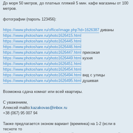
До моря 50 метров, до платных пляжей 5 мин. кафе магазины от 100
метров.
фотографии (пароль 123456):
https://www.photoshare.ru/office/image.php?id=1626387
диваны
https://www.photoshare.ru/photo1626415.html
https://www.photoshare.ru/photo1626445.html
https://www.photoshare.ru/photo1626446.html
https://www.photoshare.ru/photo1626447.html
прихожая
https://www.photoshare.ru/photo1626449.html
кухня
https://www.photoshare.ru/photo1626451.html
https://www.photoshare.ru/photo1626454.html
https://www.photoshare.ru/photo1626494.html
вид с улицы
https://www.photoshare.ru/photo1626495.html
душевая
Возможна сдача комнат или всей квартиры.
С уважением,
Алексей mailto:
kazakovas@inbox.ru
+38 (067) 95 007 94
Также предлагается эконом вариант (времянка) на 1-2 (если в
тесноте то