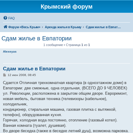
Крымский форум
FAQ
Форум «Весь Крым»
Аренда жилья в Крыму
Сдам жилье в Евпатории, Саках
Сдам жилье в Евпатории
1 сообщение • Страница
1
из
1
Alexeyas
Сдам жилье в Евпатории
С
12 июн 2008, 08:45
о
о
Сдается Отличная трехкомнатная квартира (в одноэтажном доме) в
б
Евпатории: две смежные, одна отдельная, (ВСЕГО ДО 9 ЧЕЛОВЕК)
щ
е
ул. Революции, расположена в закрытом общем дворе. Евроремонт,
н
новая мебель, бытовая техника (телевизоры (кабельное),
и
е
холодильник,
кондиционер, стиральная машина, газовая плитка с вытяжкой,
телефон), оборудованная кухня.
Горячая, холодная вода постоянно, отопление (газовый котел).
Ванная комната (туалет, душевая).
Во дворе беседка (также в беседке летний душ), возможна парковка.