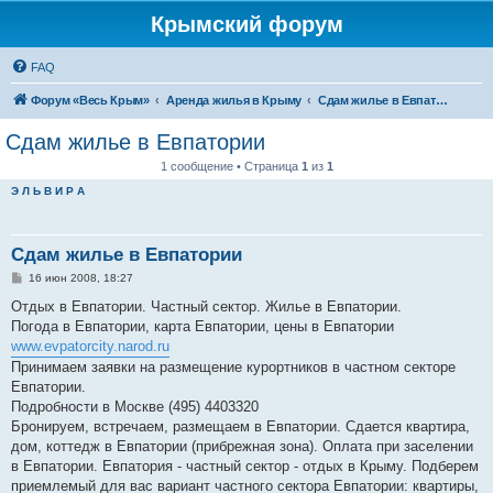
Крымский форум
FAQ
Форум «Весь Крым»
Аренда жилья в Крыму
Сдам жилье в Евпатории, Саках
Сдам жилье в Евпатории
1 сообщение • Страница
1
из
1
Э Л Ь В И Р А
Сдам жилье в Евпатории
С
16 июн 2008, 18:27
о
о
Отдых в Евпатории. Частный сектор. Жилье в Евпатории.
б
Погода в Евпатории, карта Евпатории, цены в Евпатории
щ
е
www.evpatorcity.narod.ru
н
Принимаем заявки на размещение курортников в частном секторе
и
е
Евпатории.
Подробности в Москве (495) 4403320
Бронируем, встречаем, размещаем в Евпатории. Сдается квартира,
дом, коттедж в Евпатории (прибрежная зона). Оплата при заселении
в Евпатории. Евпатория - частный сектор - отдых в Крыму. Подберем
приемлемый для вас вариант частного сектора Евпатории: квартиры,