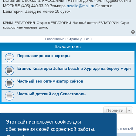
Встретим с вокзала. РАССЕЛИМ ГРУППЫ до 40 чел. Подробности в
МОСКВЕ (495) 440-33-20 Эльвира
ruselio@mail.ru
Оплата в
Евпатории. Заезд не менее 10 суток!
КРЫМ. ЕВПАТОРИЯ. Отдых в ЕВПАТОРИИ. Частный сектор ЕВПАТОРИИ. Сдаю
комфортные квартиры дома.
1 сообщение • Страница
1
из
1
Похожие темы
Перепланировка квартиры
Египет. Квартиры Juliana beach в Хургаде на берегу моря
Частный seo оптимизатор сайтов
Частный детский сад Севастополь
Перейти
Этот сайт использует cookies для
КТО СЕЙЧАС НА КОНФЕРЕНЦИИ
обеспечения своей корректной работы.
Сейчас этот форум просматривают:
ClaudeBot [ИИ бот]
,
SleepBot [бот]
и 0 гостей