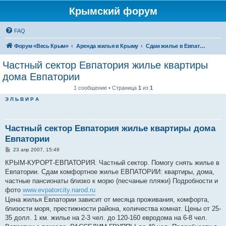
Крымский форум
FAQ
Форум «Весь Крым»
Аренда жилья в Крыму
Сдам жилье в Евпатории, Саках
Частный сектор Евпатория жилье квартиры
дома Евпатории
1 сообщение • Страница
1
из
1
Э Л Ь В И Р А
Частный сектор Евпатория жилье квартиры дома
Евпатории
С
23 апр 2007, 15:49
о
о
КРЫМ-КУРОРТ-ЕВПАТОРИЯ. Частный сектор. Помогу снять жилье в
б
Евпатории. Сдам комфортное жилье ЕВПАТОРИИ: квартиры, дома,
щ
е
частные пансионаты близко к морю (песчаные пляжи) Подробности и
н
фото
www.evpatorcity.narod.ru
и
е
Цена жилья Евпатории зависит от месяца проживания, комфорта,
близости моря, престижности района, количества комнат. Цены от 25-
35 долл. 1 км. жилье на 2-3 чел. до 120-160 евродома на 6-8 чел.