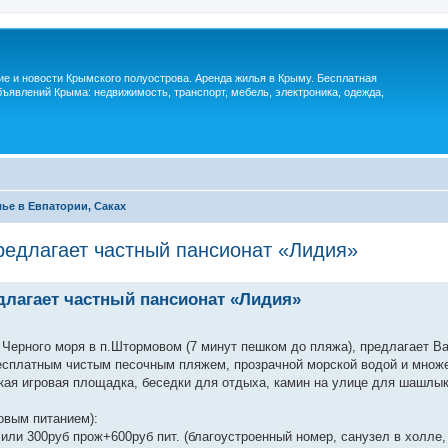
м
ие и новости Крымского полуострова. Аренда жилья в Крыму. Бесплатная
ъявлений Крыма: недвижимость, транспорт, мебель, электроника, одежда,
ье в Евпатории, Саках
едлагает частный пансионат «Лидия»
лагает частный пансионат «Лидия»
 Черного моря в п.Штормовом (7 минут пешком до пляжа), предлагает В
есплатным чистым песочным пляжем, прозрачной морской водой и множ
ская игровая площадка, беседки для отдыха, камин на улице для шашлы
зовым питанием):
или 300руб прож+600руб пит. (благоустроенный номер, санузел в холле,