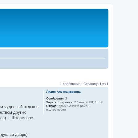
1 сообщение • Страница
1
из
1
Лидия Александровна
Сообщения:
2
Зарегистрирован:
27 май 2008, 18:58
Откуда:
Крым Сакский район
ам чудесный отдых в
п.Штормовое
еством других
ков). п.Штормовое
 душ во дворе)