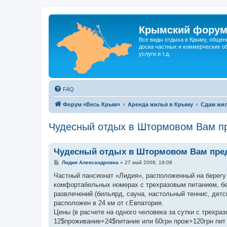
Крымский фору
Все виды отдыха в Крыму, общен
доска частных и коммерческих об
услуги и т.д.
FAQ
Форум «Весь Крым»
Аренда жилья в Крыму
Сдам жил
Чудесный отдых в Штормовом Вам пр
Чудесный отдых в Штормовом Вам пред
С
Лидия Александровна
»
27 май 2008, 19:09
о
о
Частный пансионат «Лидия», расположенный на берегу
б
комфортабельных номерах с трехразовым питанием, б
щ
е
развлечений (бильярд, сауна, настольный теннис, дет
н
расположен в 24 км от г.Евпатория.
и
е
Цены (в расчете на одного человека за сутки с трехра
12$проживание+24$питание или 60грн прож+120грн пит 