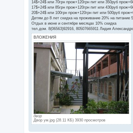
14$+24$ или 70грн прож+120грн пит или 350руб прож+60
17$+24$ или 85грн прож+120грн пит или 430руб прож+60
20$+24$ или 100грн прож+120грн пит или 500руб прож+6
Детям до 8 лет скидка на проживание 20% на питание 
Отдых в июне и сентябре месяцах 10% скидка
тел.дом. 8(06563)92916, 80507665911 Лидия Александр
ВЛОЖЕНИЯ
двор
Двор ум.jpg (28.11 КБ) 3930 просмотров