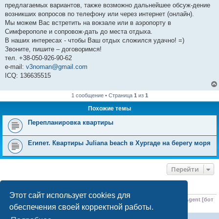
предлагаемых вариантов, также возможно дальнейшее обсуж-дение
возникших вопросов по телефону или через интернет (онлайн).
Мы можем Вас встретить на вокзале или в аэропорту в
Симферополе и сопровож-дать до места отдыха.
В наших интересах - чтобы Ваш отдых сложился удачно! =)
Звоните, пишите – договоримся!
тел. +38-050-926-90-62
e-mail:
v3noman@gmail.com
ICQ: 136635515
1 сообщение • Страница
1
из
1
Похожие темы
Перепланировка квартиры
Египет. Квартиры Juliana beach в Хургаде на берегу моря
Перейти
КТО СЕЙЧАС НА КОНФЕРЕНЦИИ
Этот сайт использует cookies для
Сейчас этот форум просматривают:
ClaudeBot [ИИ бот]
,
Meta-ExternalAgent [бот
обеспечения своей корректной работы.
ИИ]
и 3 гостя