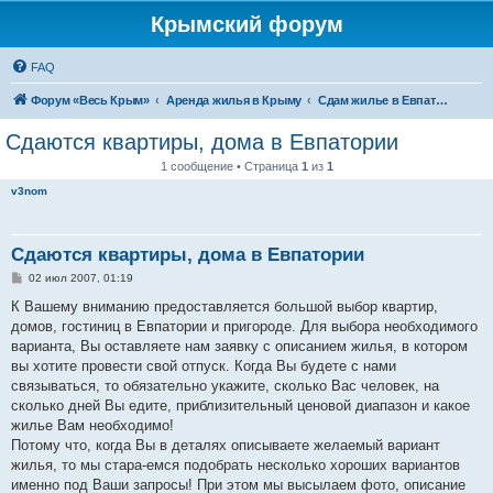
Крымский форум
FAQ
Форум «Весь Крым»
Аренда жилья в Крыму
Сдам жилье в Евпатории, Саках
Сдаются квартиры, дома в Евпатории
1 сообщение • Страница
1
из
1
v3nom
Сдаются квартиры, дома в Евпатории
С
02 июл 2007, 01:19
о
о
К Вашему вниманию предоставляется большой выбор квартир,
б
домов, гостиниц в Евпатории и пригороде. Для выбора необходимого
щ
е
варианта, Вы оставляете нам заявку с описанием жилья, в котором
н
вы хотите провести свой отпуск. Когда Вы будете с нами
и
е
связываться, то обязательно укажите, сколько Вас человек, на
сколько дней Вы едите, приблизительный ценовой диапазон и какое
жилье Вам необходимо!
Потому что, когда Вы в деталях описываете желаемый вариант
жилья, то мы стара-емся подобрать несколько хороших вариантов
именно под Ваши запросы! При этом мы высылаем фото, описание