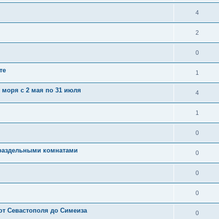
4
2
0
те
1
у моря с 2 мая по 31 июля
4
1
0
 раздельными комнатами
0
0
0
от Севастополя до Симеиза
0