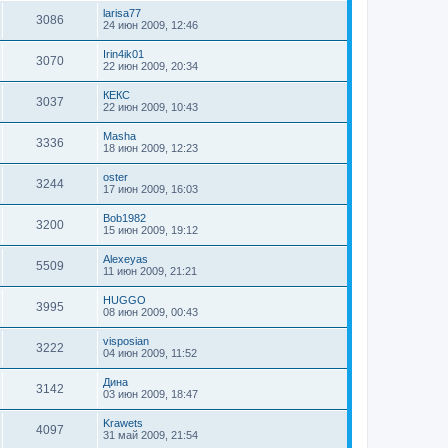
larisa77
3086
24 июн 2009, 12:46
Irin4ik01
3070
22 июн 2009, 20:34
КЕКС
3037
22 июн 2009, 10:43
Masha
3336
18 июн 2009, 12:23
oster
3244
17 июн 2009, 16:03
Bob1982
3200
15 июн 2009, 19:12
Alexeyas
5509
11 июн 2009, 21:21
HUGGO
3995
08 июн 2009, 00:43
visposian
3222
04 июн 2009, 11:52
Дина
3142
03 июн 2009, 18:47
Krawets
4097
31 май 2009, 21:54