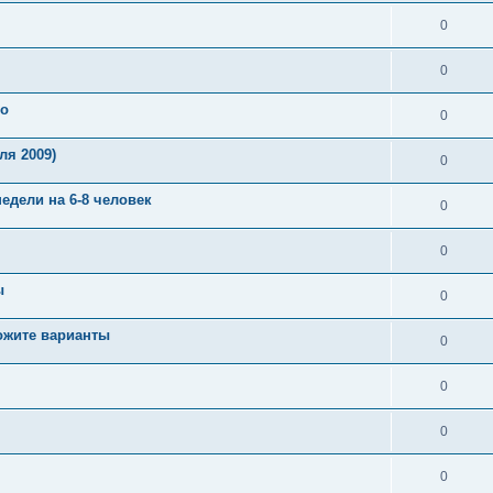
0
0
но
0
ля 2009)
0
недели на 6-8 человек
0
0
ы
0
ожите варианты
0
0
0
0