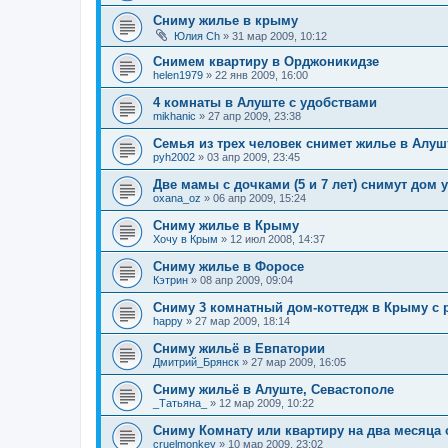
Сниму жилье в крыму
Юлия Сh
»
31 мар 2009, 10:12
Снимем квартиру в Орджоникидзе
helen1979
»
22 янв 2009, 16:00
4 комнаты в Алуште с удобствами
mikhanic
»
27 апр 2009, 23:38
Семья из трех человек снимет жилье в Алуш
pyh2002
»
03 апр 2009, 23:45
Две мамы с дочками (5 и 7 лет) снимут дом 
oxana_oz
»
06 апр 2009, 15:24
Сниму жилье в Крыму
Хочу в Крым
»
12 июл 2008, 14:37
Сниму жилье в Форосе
Кэтрин
»
08 апр 2009, 09:04
Сниму 3 комнатный дом-коттедж в Крыму с
happy
»
27 мар 2009, 18:14
Сниму жильё в Евпатории
Дмитрий_Брянск
»
27 мар 2009, 16:05
Сниму жильё в Алуште, Севастополе
_Татьяна_
»
12 мар 2009, 10:22
Сниму Комнату или квартиру на два месяца 
cruelmonkey
»
10 мар 2009, 23:02