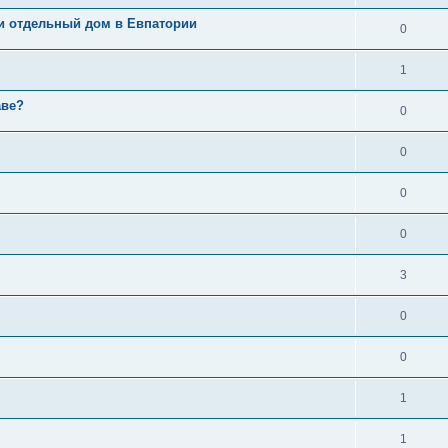
и отдельный дом в Евпатории
0
1
аве?
0
0
0
0
3
0
0
1
1