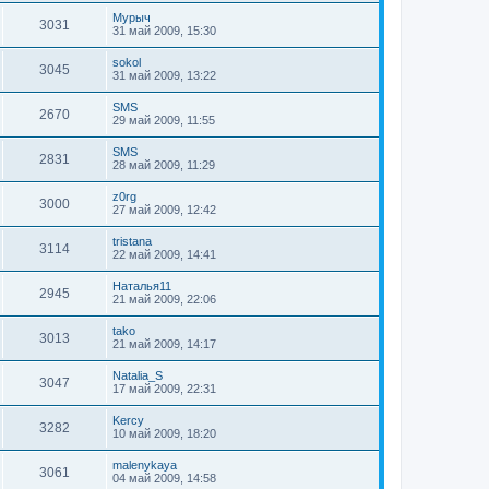
Мурыч
3031
31 май 2009, 15:30
sokol
3045
31 май 2009, 13:22
SMS
2670
29 май 2009, 11:55
SMS
2831
28 май 2009, 11:29
z0rg
3000
27 май 2009, 12:42
tristana
3114
22 май 2009, 14:41
Наталья11
2945
21 май 2009, 22:06
tako
3013
21 май 2009, 14:17
Natalia_S
3047
17 май 2009, 22:31
Kercy
3282
10 май 2009, 18:20
malenykaya
3061
04 май 2009, 14:58