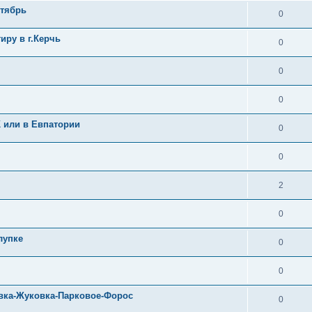
нтябрь
0
иру в г.Керчь
0
0
0
 или в Евпатории
0
0
2
0
лупке
0
0
овка-Жуковка-Парковое-Форос
0