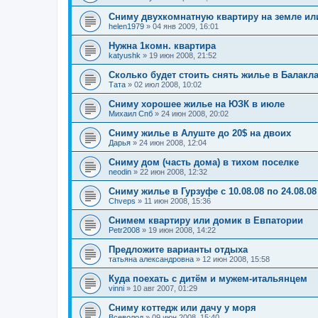
Сниму двухкомнатную квартиру на земле ил
helen1979
»
04 янв 2009, 16:01
Нужна 1комн. квартира
katyushk
»
19 июн 2008, 21:52
Сколько будет стоить снять жилье в Балакл
Тата
»
02 июл 2008, 10:02
Сниму хорошее жилье на ЮЗК в июле
Михаил Спб
»
24 июн 2008, 20:02
Сниму жилье в Алуште до 20$ на двоих
Дарья
»
24 июн 2008, 12:04
Сниму дом (часть дома) в тихом поселке
neodin
»
22 июн 2008, 12:32
Сниму жилье в Гурзуфе с 10.08.08 по 24.08.08
Chveps
»
11 июн 2008, 15:36
Снимем квартиру или домик в Евпатории
Petr2008
»
19 июн 2008, 14:22
Предложите варианты отдыха
татьяна александровна
»
12 июн 2008, 15:58
Куда поехать с дитём и мужем-итальянцем
vinni
»
10 авг 2007, 01:29
Сниму коттедж или дачу у моря
Всеволод
»
09 июн 2008, 15:40