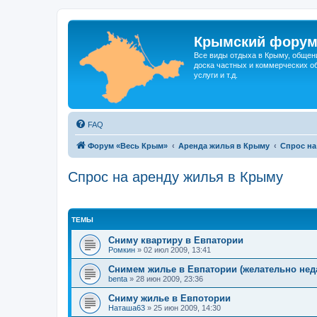
Крымский фору
Все виды отдыха в Крыму, общен
доска частных и коммерческих об
услуги и т.д.
FAQ
Форум «Весь Крым»
Аренда жилья в Крыму
Спрос на
Спрос на аренду жилья в Крыму
ТЕМЫ
Сниму квартиру в Евпатории
Ромкин
»
02 июл 2009, 13:41
Снимем жилье в Евпатории (желательно неда
benta
»
28 июн 2009, 23:36
Сниму жилье в Евпотории
Наташа63
»
25 июн 2009, 14:30