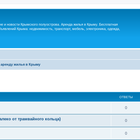
м
ие и новости Крымского полуострова. Аренда жилья в Крыму. Бесплатная
ъявлений Крыма: недвижимость, транспорт, мебель, электроника, одежда,
 аренду жилья в Крыму
ОТВЕТЫ
0
леко от трамвайного кольца)
0
0