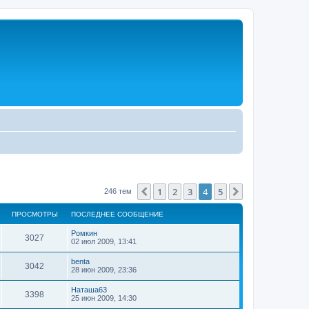
1
2
3
4
5
Пред.
След.
246 тем
ПРОСМОТРЫ
ПОСЛЕДНЕЕ СООБЩЕНИЕ
Ромкин
3027
02 июл 2009, 13:41
benta
3042
28 июн 2009, 23:36
Наташа63
3398
25 июн 2009, 14:30