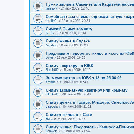
Нужно жилье в Симеизе или Кацивели на се
larisa77
»
24 июн 2009, 12:46
Семейная пара снимет однокомнатную кварт
Irin4ik01
»
22 июн 2009, 20:34
Симеиз! Сниму комнату
КЕКС
»
22 июн 2009, 10:43
Сниму жилье в Судаке
Masha
»
18 июн 2009, 12:23
Предложите недорогое жилье в июле на ЮБК
oster
»
17 июн 2009, 16:03
Сниму квартиру на ЮБК
Bob1982
»
15 июн 2009, 19:12
Знімемо житло на ЮБК з 18 по 25.06.09
smbds
»
31 май 2009, 10:49
Сниму 1комнатную квартиру или комнату
HUGGO
»
08 июн 2009, 00:43
Сниму домик в Гаспре, Мисхоре, Симеизе, А
visposian
»
04 июн 2009, 11:52
Снимем жилье в г. Саки
Дина
»
03 июн 2009, 18:47
Сниму жилье: Предлагать - Кацивели-Пониз
Krawets
»
31 май 2009, 21:54