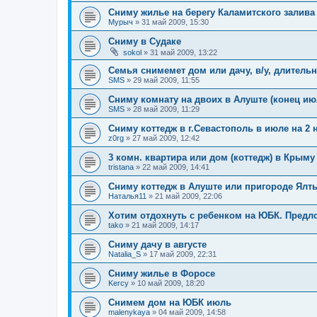
Сниму жилье на берегу Каламитского залива
Мурыч
»
31 май 2009, 15:30
Сниму в Судаке
sokol
»
31 май 2009, 13:22
Семья снимемет дом или дачу, в/у, длитель
SMS
»
29 май 2009, 11:55
Сниму комнату на двоих в Алуште (конец ию
SMS
»
28 май 2009, 11:29
Сниму коттедж в г.Севастополь в июле на 2 
z0rg
»
27 май 2009, 12:42
3 комн. квартира или дом (коттедж) в Крыму
tristana
»
22 май 2009, 14:41
Сниму коттедж в Алуште или пригороде Ялт
Наталья11
»
21 май 2009, 22:06
Хотим отдохнуть с ребенком на ЮБК. Предл
tako
»
21 май 2009, 14:17
Сниму дачу в августе
Natalia_S
»
17 май 2009, 22:31
Сниму жилье в Форосе
Kercy
»
10 май 2009, 18:20
Снимем дом на ЮБК июль
malenykaya
»
04 май 2009, 14:58