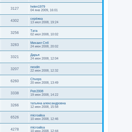
helen1979
3127
04 янв 2009, 16:01
серёжка
4302
13 июл 2008, 19:24
Тата
3256
02 июл 2008, 10:02
Михаил Спб
3283
24 июн 2008, 20:02
Дарья
3321
24 июн 2008, 12:04
neodin
3207
22 июн 2008, 12:32
Chveps
6260
20 июн 2008, 13:49
Petr2008
3338
19 июн 2008, 14:22
татьяна александровна
3266
12 июн 2008, 15:58
microalisa
6526
10 июн 2008, 12:46
microalisa
4278
10 июн 2008, 12:44