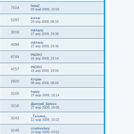
NataZ
7514
03 май 2009, 15:56
korsar
5297
29 апр 2009, 08:15
mikhanic
3010
27 апр 2009, 23:38
mikhanic
4098
27 апр 2009, 23:35
PADRO
6744
16 апр 2009, 23:14
PADRO
4157
16 апр 2009, 23:04
Кэтрин
2920
08 апр 2009, 09:04
happy
3105
27 мар 2009, 18:14
Дмитрий_Брянск
3216
27 мар 2009, 16:05
_Татьяна_
3242
12 мар 2009, 10:22
cruelmonkey
3149
10 мар 2009, 23:02