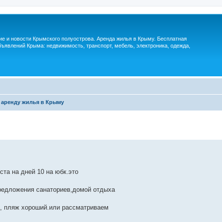
м
ие и новости Крымского полуострова. Аренда жилья в Крыму. Бесплатная
ъявлений Крыма: недвижимость, транспорт, мебель, электроника, одежда,
 аренду жилья в Крыму
ста на дней 10 на юбк.это
редложения санаториев,домой отдыха
л, пляж хороший.или рассматриваем