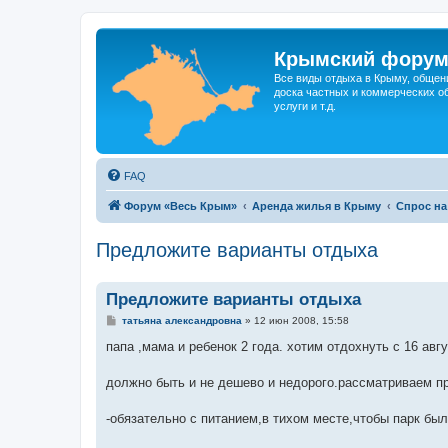
Крымский фору
Все виды отдыха в Крыму, общен
доска частных и коммерческих об
услуги и т.д.
FAQ
Форум «Весь Крым»
Аренда жилья в Крыму
Спрос на
Предложите варианты отдыха
Предложите варианты отдыха
С
татьяна александровна
»
12 июн 2008, 15:58
о
о
папа ,мама и ребенок 2 года. хотим отдохнуть с 16 авгу
б
щ
е
должно быть и не дешево и недорого.рассматриваем п
н
и
е
-обязательно с питанием,в тихом месте,чтобы парк бы