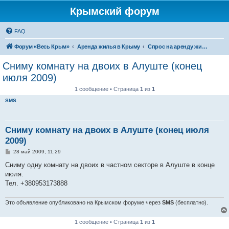
Крымский форум
FAQ
Форум «Весь Крым»
Аренда жилья в Крыму
Спрос на аренду жилья в Крыму
Сниму комнату на двоих в Алуште (конец
июля 2009)
1 сообщение • Страница
1
из
1
SMS
Сниму комнату на двоих в Алуште (конец июля
2009)
С
28 май 2009, 11:29
о
о
Сниму одну комнату на двоих в частном секторе в Алуште в конце
б
июля.
щ
е
Тел. +380953173888
н
и
е
Это объявление опубликовано на Крымском форуме через
SMS
(бесплатно).
1 сообщение • Страница
1
из
1