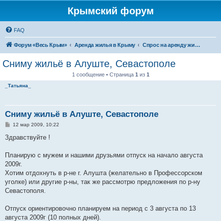
Крымский форум
FAQ
Форум «Весь Крым»
Аренда жилья в Крыму
Спрос на аренду жилья в Крыму
Сниму жильё в Алуште, Севастополе
1 сообщение • Страница
1
из
1
_Татьяна_
Сниму жильё в Алуште, Севастополе
С
12 мар 2009, 10:22
о
о
Здравствуйте !
б
щ
е
Планирую с мужем и нашими друзьями отпуск на начало августа
н
2009г.
и
е
Хотим отдохнуть в р-не г. Алушта (желательно в Профессорском
уголке) или другие р-ны, так же рассмотрю предложения по р-ну
Севастополя.
Отпуск ориентировочно планируем на период с 3 августа по 13
августа 2009г (10 полных дней).