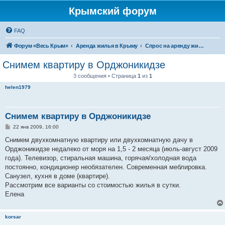
Крымский форум
FAQ
Форум «Весь Крым»
Аренда жилья в Крыму
Спрос на аренду жилья в Крыму
Снимем квартиру в Орджоникидзе
3 сообщения • Страница
1
из
1
helen1979
Снимем квартиру в Орджоникидзе
С
22 янв 2009, 16:00
о
о
Снимем двухкомнатную квартиру или двухкомнатную дачу в
б
Орджоникидзе недалеко от моря на 1,5 - 2 месяца (июль-август 2009
щ
е
года). Телевизор, стиральная машина, горячая/холодная вода
н
постоянно, кондиционер необязателен. Современная меблировка.
и
е
Санузел, кухня в доме (квартире).
Рассмотрим все варианты со стоимостью жилья в сутки.
Елена
korsar