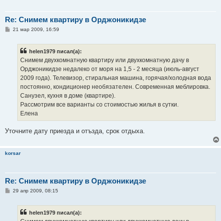
Re: Снимем квартиру в Орджоникидзе
С
21 мар 2009, 16:59
о
о
б
helen1979 писал(а):
щ
е
Снимем двухкомнатную квартиру или двухкомнатную дачу в
н
Орджоникидзе недалеко от моря на 1,5 - 2 месяца (июль-август
и
е
2009 года). Телевизор, стиральная машина, горячая/холодная вода
постоянно, кондиционер необязателен. Современная меблировка.
Санузел, кухня в доме (квартире).
Рассмотрим все варианты со стоимостью жилья в сутки.
Елена
Уточните дату приезда и отъзда, срок отдыха.
korsar
Re: Снимем квартиру в Орджоникидзе
С
29 апр 2009, 08:15
о
о
б
helen1979 писал(а):
щ
е