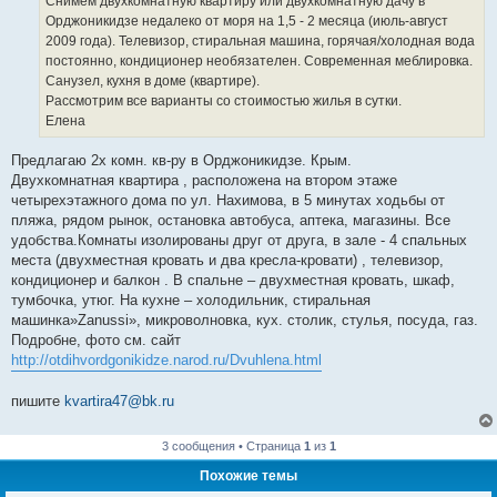
Снимем двухкомнатную квартиру или двухкомнатную дачу в
н
Орджоникидзе недалеко от моря на 1,5 - 2 месяца (июль-август
и
е
2009 года). Телевизор, стиральная машина, горячая/холодная вода
постоянно, кондиционер необязателен. Современная меблировка.
Санузел, кухня в доме (квартире).
Рассмотрим все варианты со стоимостью жилья в сутки.
Елена
Предлагаю 2х комн. кв-ру в Орджоникидзе. Крым.
Двухкомнатная квартира , расположена на втором этаже
четырехэтажного дома по ул. Нахимова, в 5 минутах ходьбы от
пляжа, рядом рынок, остановка автобуса, аптека, магазины. Все
удобства.Комнаты изолированы друг от друга, в зале - 4 спальных
места (двухместная кровать и два кресла-кровати) , телевизор,
кондиционер и балкон . В спальне – двухместная кровать, шкаф,
тумбочка, утюг. На кухне – холодильник, стиральная
машинка»Zanussi», микроволновка, кух. столик, стулья, посуда, газ.
Подробне, фото см. сайт
http://otdihvordgonikidze.narod.ru/Dvuhlena.html
пишите
kvartira47@bk.ru
3 сообщения • Страница
1
из
1
Похожие темы