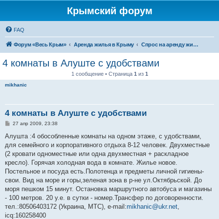
Крымский форум
FAQ
Форум «Весь Крым»
Аренда жилья в Крыму
Спрос на аренду жилья в Крыму
4 комнаты в Алуште с удобствами
1 сообщение • Страница
1
из
1
mikhanic
4 комнаты в Алуште с удобствами
С
27 апр 2009, 23:38
о
о
Алушта :4 обособленные комнаты на одном этаже, с удобствами,
б
для семейного и корпоративного отдыха 8-12 человек. Двухместные
щ
е
(2 кровати одноместные или одна двухместная + раскладное
н
кресло). Горячая холодная вода в комнате. Жилье новое.
и
е
Постельное и посуда есть.Полотенца и предметы личной гигиены-
свои. Вид на море и горы,зеленая зона в р-не ул.Октябрьской. До
моря пешком 15 минут. Остановка маршрутного автобуса и магазины
- 100 метров. 20 у.е. в сутки - номер.Трансфер по договоренности.
тел.:80506403172 (Украина, МТС), e-mail:
mikhanic@ukr.net
,
icq:160258400