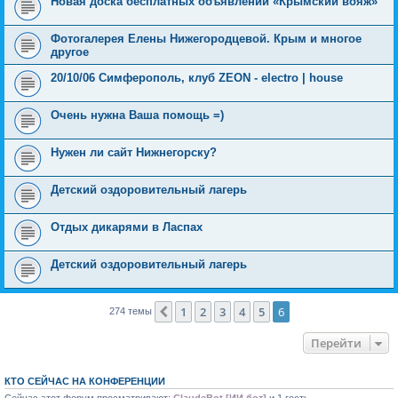
Новая доска бесплатных объявлений «Крымский вояж»
Фотогалерея Елены Нижегородцевой. Крым и многое
другое
20/10/06 Симферополь, клуб ZEON - electro | house
Очень нужна Ваша помощь =)
Нужен ли сайт Нижнегорску?
Детский оздоровительный лагерь
Отдых дикарями в Ласпах
Детский оздоровительный лагерь
1
2
3
4
5
6
Пред.
274 темы
Перейти
КТО СЕЙЧАС НА КОНФЕРЕНЦИИ