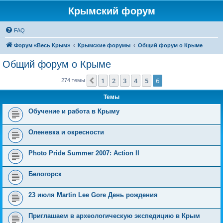
Крымский форум
FAQ
Форум «Весь Крым»
Крымские форумы
Общий форум о Крыме
Общий форум о Крыме
1
2
3
4
5
6
Пред.
274 темы
Темы
Обучение и работа в Крыму
Оленевка и окресности
Photo Pride Summer 2007: Action II
Белогорск
23 июля Martin Lee Gore День рождения
Приглашаем в археологическую экспедицию в Крым