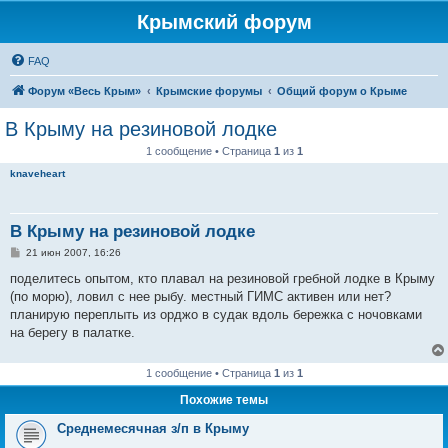
Крымский форум
FAQ
Форум «Весь Крым»
Крымские форумы
Общий форум о Крыме
В Крыму на резиновой лодке
1 сообщение • Страница
1
из
1
knaveheart
В Крыму на резиновой лодке
С
21 июн 2007, 16:26
о
о
поделитесь опытом, кто плавал на резиновой гребной лодке в Крыму
б
(по морю), ловил с нее рыбу. местный ГИМС активен или нет?
щ
е
планирую переплыть из орджо в судак вдоль бережка с ночовками
н
на берегу в палатке.
и
е
1 сообщение • Страница
1
из
1
Похожие темы
Среднемесячная з/п в Крыму