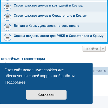
Строительство домов и коттеджей в Крыму.
Строительство домов в Севастополе и Крыму
Бензин в Крыму дешевеет, но есть нюанс
Оценка недвижимости для РНКБ в Севастополе и Крыму
Перейти
КТО СЕЙЧАС НА КОНФЕРЕНЦИИ
Сейчас этот форум просматривают:
ClaudeBot [ИИ бот]
и 1 гость
Этот сайт использует cookies для
Форум «Весь Крым»
Наша команда
Часовой пояс:
UTC+03:00
обеспечения своей корректной работы.
Создано на основе phpBB® Forum Software © phpBB Limited
Подробнее
Конфиденциальность
|
Правила
Согласен