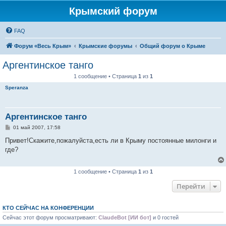
Крымский форум
FAQ
Форум «Весь Крым»
Крымские форумы
Общий форум о Крыме
Аргентинское танго
1 сообщение • Страница
1
из
1
Speranza
Аргентинское танго
С
01 май 2007, 17:58
о
о
Привет!Скажите,пожалуйста,есть ли в Крыму постоянные милонги и
б
где?
щ
е
н
и
1 сообщение • Страница
1
из
1
е
Перейти
КТО СЕЙЧАС НА КОНФЕРЕНЦИИ
Сейчас этот форум просматривают:
ClaudeBot [ИИ бот]
и 0 гостей