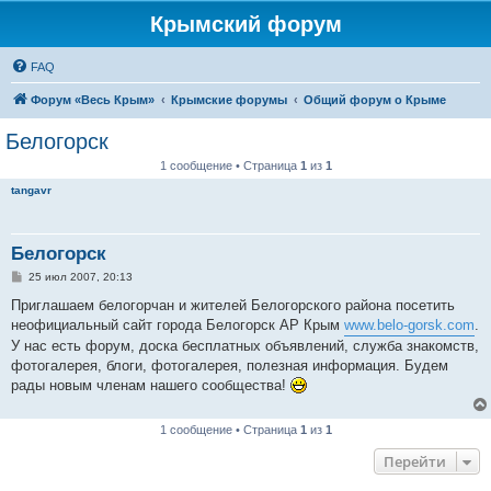
Крымский форум
FAQ
Форум «Весь Крым»
Крымские форумы
Общий форум о Крыме
Белогорск
1 сообщение • Страница
1
из
1
tangavr
Белогорск
С
25 июл 2007, 20:13
о
о
Приглашаем белогорчан и жителей Белогорского района посетить
б
неофициальный сайт города Белогорск АР Крым
www.belo-gorsk.com
.
щ
е
У нас есть форум, доска бесплатных объявлений, служба знакомств,
н
фотогалерея, блоги, фотогалерея, полезная информация. Будем
и
е
рады новым членам нашего сообщества!
1 сообщение • Страница
1
из
1
Перейти